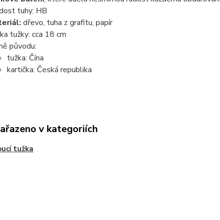
dost tuhy: HB
eriál:
dřevo, tuha z grafitu, papír
ka tužky: cca 18 cm
ě původu:
tužka: Čína
kartička: Česká republika
zařazeno v kategoriích
ucí tužka