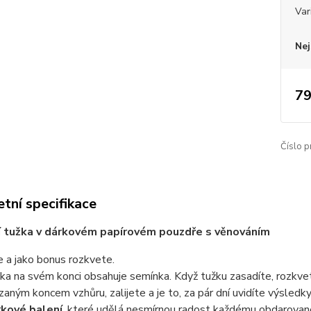
Var
Nej
79
Číslo p
tní specifikace
í tužka v dárkovém papírovém pouzdře s věnováním
e a jako bonus rozkvete.
ka na svém konci obsahuje semínka. Když tužku zasadíte, rozkvet
zaným koncem vzhůru, zalijete a je to, za pár dní uvidíte výsledky
kové balení
, které udělá nesmírnou radost každému obdarova