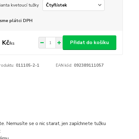
ianta kvetoucí tužky
sme plátci DPH
 Kč
Přidat do košíku
/
ks
roduktu:
011105-2-1
EAN kód:
092389111057
e. Nemusíte se o nic starat, jen zapíchnete tužku
.
nému.