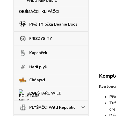
WILD REPUBLIC
OBJÍMÁČCI, KLIPÁČCI
Plyš TY očka Beanie Boos
FRIZZYS TY
Kapsáček
Hadi plyš
Komple
Chňapíci
Kvetouc
POLŠTÁŘE WILD
Píš
Tuž
PLYŠÁČCI Wild Republic
oře
Dár