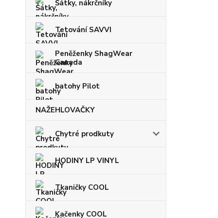
Šátky, nákrčníky
Tetování SAVVI
Peněženky ShagWear
Canada
batohy Pilot
NAŽEHLOVAČKY
Chytré prodkuty
HODINY LP VINYL
Tkaničky COOL
Kačenky COOL