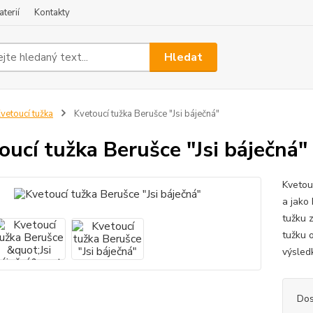
terií
Kontakty
Hledat
vetoucí tužka
Kvetoucí tužka Berušce "Jsi báječná"
oucí tužka Berušce "Jsi báječná"
Kvetou
a jako
tužku 
tužku o
výsledk
Dos