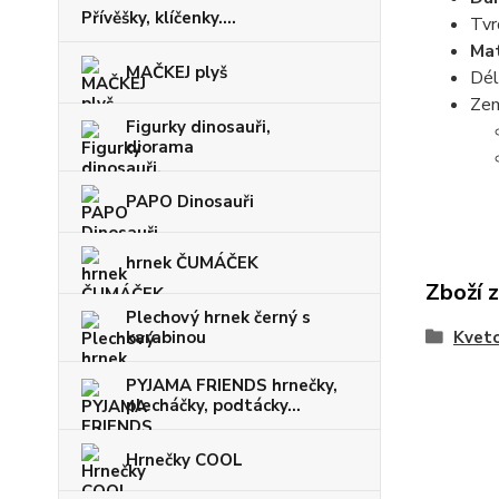
Přívěšky, klíčenky....
Tvr
Mat
MAČKEJ plyš
Dél
Zem
Figurky dinosauři,
diorama
PAPO Dinosauři
hrnek ČUMÁČEK
Zboží 
Plechový hrnek černý s
karabinou
Kveto
PYJAMA FRIENDS hrnečky,
plecháčky, podtácky...
Hrnečky COOL