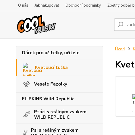
O nás
Jak nakupovat
Obchodní podmínky
Zpětný odběr ba
Úvod
K
Dárek pro učitelky, učitele
Kvet
Kvetoucí tužka
Veselé Fazolky
FLIPKINS Wild Republic
Ptáci s reálným zvukem
WILD REPUBLIC
Psi s reálným zvukem