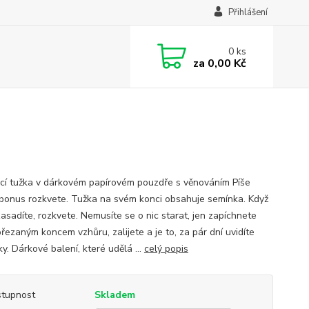
Přihlášení
0
ks
za
0,00 Kč
cí tužka v dárkovém papírovém pouzdře s věnováním Píše
 bonus rozkvete. Tužka na svém konci obsahuje semínka. Když
zasadíte, rozkvete. Nemusíte se o nic starat, jen zapíchnete
řezaným koncem vzhůru, zalijete a je to, za pár dní uvidíte
y. Dárkové balení, které udělá ...
celý popis
tupnost
Skladem