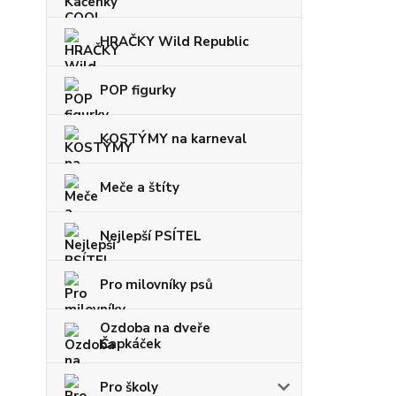
HRAČKY Wild Republic
POP figurky
KOSTÝMY na karneval
Meče a štíty
Nejlepší PSÍTEL
Pro milovníky psů
Ozdoba na dveře
Čapkáček
Pro školy