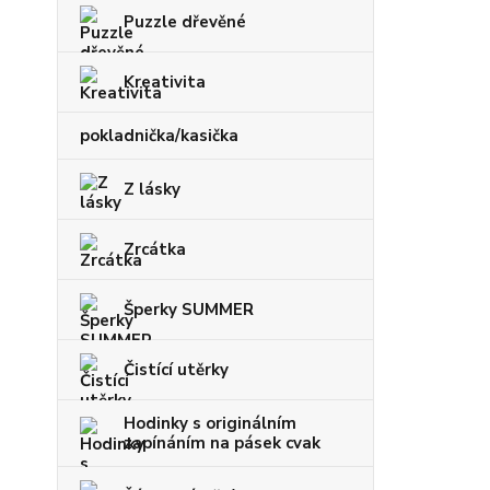
Puzzle dřevěné
Kreativita
pokladnička/kasička
Z lásky
Zrcátka
Šperky SUMMER
Čistící utěrky
Hodinky s originálním
zapínáním na pásek cvak