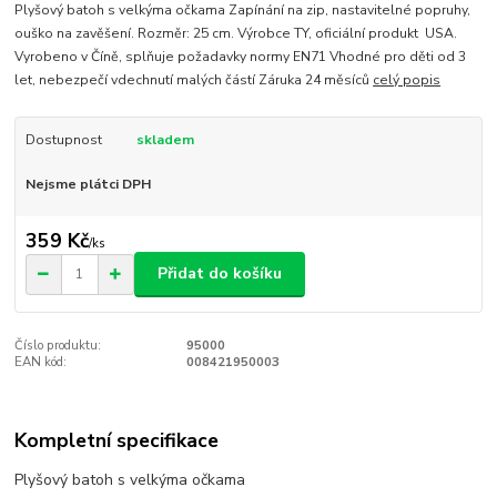
Plyšový batoh s velkýma očkama Zapínání na zip, nastavitelné popruhy,
ouško na zavěšení. Rozměr: 25 cm. Výrobce TY, oficiální produkt USA.
Vyrobeno v Číně, splňuje požadavky normy EN71 Vhodné pro děti od 3
let, nebezpečí vdechnutí malých částí Záruka 24 měsíců
celý popis
Dostupnost
skladem
Nejsme plátci DPH
359 Kč
/
ks
Přidat do košíku
Číslo produktu:
95000
EAN kód:
008421950003
Kompletní specifikace
Plyšový batoh s velkýma očkama