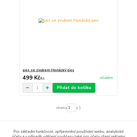
pes se zvukem Honácký pes
499 Kč
skladem
/
ks
Přidat do košíku
strana
z 1
Pro základní funkčnost, zpříjemnění používání webu, analytické
účely a v případě udělení souhlasu také pro účely cílení reklamy