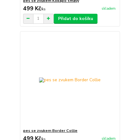
pes se zvukem Kokapo tmavý
499 Kč
skladem
/
ks
Přidat do košíku
pes se zvukem Border Collie
499 Kč
skladem
/
ks