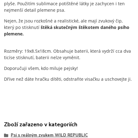
plyše. Použitím sublimace potištěné látky je zachycen i ten
nejmenší detail plemene psa.
Nejen, že jsou rozkošné a realistické, ale mají zvukový čip,
který po stisknutí
štěká skutečným štěkotem daného psího
plemene.
Rozměry: 19x8.5x18cm. Obsahuje baterii, která vydrží cca dva
ticíse stisknutí, baterii nelze vyměnit.
Doporučuji všem, kdo miluje pejsky!
Dříve než dáte hračku dítěti, odstraňte visačku a uschovejte ji.
Zboží zařazeno v kategoriích
Psi s reálným zvukem WILD REPUBLIC