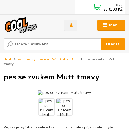
0
ks
za
0,00 Kč
Menu
Hledat
Úvod
Psi s reálným zvukem WILD REPUBLIC
pes se zvukem Mutt
tmavý
pes se zvukem Mutt tmavý
Pejsek je vyroben z velice kvalitního a na dotek příjemného plyše.