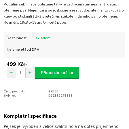
Použitím sublimace potištěné látky je zachycen i ten nejmenší detail
plemene psa. Nejen, že jsou rozkošné a realistické, ale mají zvukový čip,
který po stisknutí štěká skutečným štěkotem daného psího plemene.
Rozměry: 19x8.5x18cm. O...
celý popis
Dostupnost
skladem
Nejsme plátci DPH
499 Kč
/
ks
Přidat do košíku
Číslo produktu:
27585
EAN kód:
092389275858
Kompletní specifikace
Pejsek je vyroben z velice kvalitního a na dotek příjemného