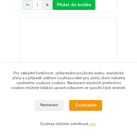
Přidat do košíku
Pro základní funkčnost, zpříjemnění používání webu, analytické
účely a v případě udělení souhlasu také pro účely cílení reklamy
využíváme soubory cookies. Nastavení vlastních preferencí
cookies můžete kdykoli upravit odkazem ve spodní části stránek.
Souhlasím
Nastavení
plyšová Sova sněžná 30 cm
599 Kč
skladem
/
ks
Souhlas můžete odmítnout
zde
.
Přidat do košíku