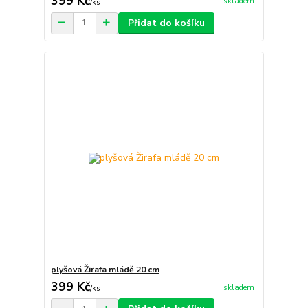
399 Kč
skladem
/
ks
Přidat do košíku
plyšová Žirafa mládě 20 cm
399 Kč
skladem
/
ks