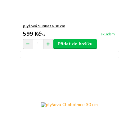
plyšová Surikata 30 cm
599 Kč
skladem
/
ks
Přidat do košíku