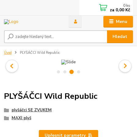
0
ks
za
0,00 Kč
Menu
Hledat
Úvod
PLYŠÁČCI Wild Republic
PLYŠÁČCI Wild Republic
plyšáčci SE ZVUKEM
MAXI plyš
Upřesnit parametry