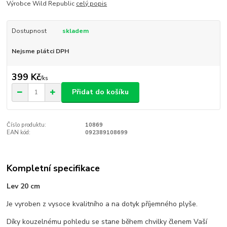
Výrobce Wild Republic
celý popis
Dostupnost
skladem
Nejsme plátci DPH
399 Kč
/
ks
Přidat do košíku
Číslo produktu:
10869
EAN kód:
092389108699
Kompletní specifikace
Lev 20 cm
Je vyroben z vysoce kvalitního a na dotyk příjemného plyše.
Díky kouzelnému pohledu se stane během chvilky členem Vaší