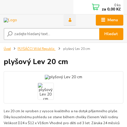
0
ks
za
0,00 Kč
Menu
Hledat
Úvod
PLYŠÁČCI Wild Republic
plyšový Lev 20 cm
plyšový Lev 20 cm
Lev 20 cm Je vyroben z vysoce kvalitního a na dotyk příjemného plyše.
Díky kouzelnému pohledu se stane během chvilky členem Vaší rodiny.
Velikost D24 x Š12 x V16cm Vhodné pro děti od 3 let. Záruka 24 měsíců