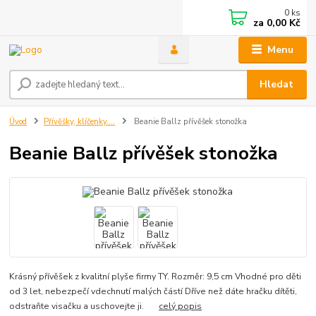
0
ks
za
0,00 Kč
Menu
Hledat
Úvod
Přívěšky, klíčenky....
Beanie Ballz přívěšek stonožka
Beanie Ballz přívěšek stonožka
Krásný přívěšek z kvalitní plyše firmy TY. Rozměr: 9,5 cm Vhodné pro děti
od 3 let, nebezpečí vdechnutí malých částí Dříve než dáte hračku dítěti,
odstraňte visačku a uschovejte ji.
celý popis