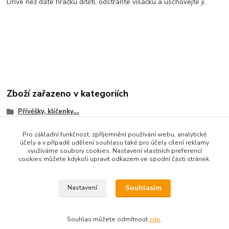
Dříve než dáte hračku dítěti, odstraňte visačku a uschovejte ji.
Zboží zařazeno v kategoriích
Přívěšky, klíčenky....
Pro základní funkčnost, zpříjemnění používání webu, analytické
účely a v případě udělení souhlasu také pro účely cílení reklamy
využíváme soubory cookies. Nastavení vlastních preferencí
cookies můžete kdykoli upravit odkazem ve spodní části stránek.
Souhlasím
Nastavení
Souhlas můžete odmítnout
zde
.
Vytvořeno na
Eshop-rychle.cz