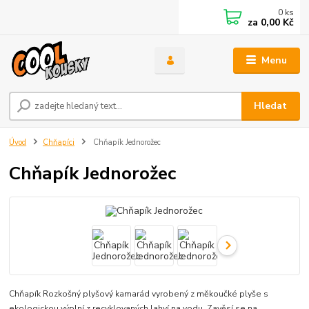
0
ks
za
0,00 Kč
Menu
Hledat
Úvod
Chňapíci
Chňapík Jednorožec
Chňapík Jednorožec
Chňapík Rozkošný plyšový kamarád vyrobený z měkoučké plyše s
ekologickou výplní z recyklovaných lahví na vodu. Zavěsí se na