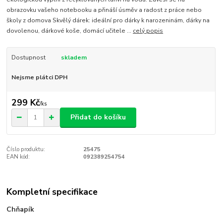
obrazovku vašeho notebooku a přináší úsměv a radost z práce nebo
školy z domova Skvělý dárek: ideální pro dárky k narozeninám, dárky na
dovolenou, dárkové koše, domácí učitele ...
celý popis
Dostupnost
skladem
Nejsme plátci DPH
299 Kč
/
ks
Přidat do košíku
Číslo produktu:
25475
EAN kód:
092389254754
Kompletní specifikace
Chňapík