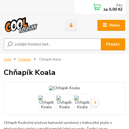
0
ks
za
0,00 Kč
Menu
Hledat
Úvod
Chňapíci
Chňapík Koala
Chňapík Koala
Chňapík Rozkošný plyšový kamarád vyrobený z měkoučké plyše s
ekologickou výplní z recyklovaných lahví na vodu. Zavěsí se na