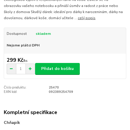
obrazovku vašeho notebooku a přináší úsměv a radost z práce nebo
školy z domova Skvělý dárek: ideální pro dárky k narozeninám, dárky na
dovolenou, dárkové koše, domácí učitele ...
celý popis
Dostupnost
skladem
Nejsme plátci DPH
299 Kč
/
ks
Přidat do košíku
Číslo produktu:
25470
EAN kód:
092389254709
Kompletní specifikace
Chňapík