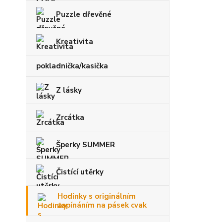
Puzzle dřevěné
Kreativita
pokladnička/kasička
Z lásky
Zrcátka
Šperky SUMMER
Čistící utěrky
Hodinky s originálním
zapínáním na pásek cvak