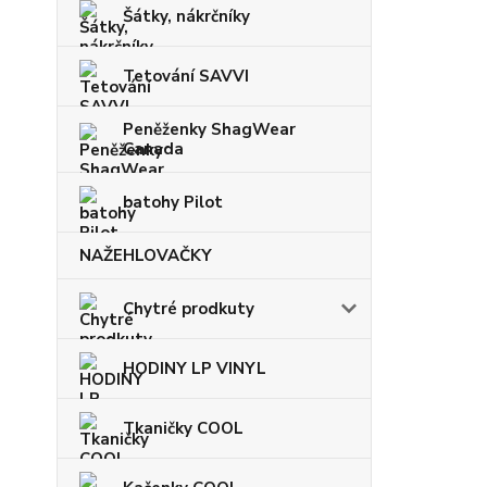
Šátky, nákrčníky
Tetování SAVVI
Peněženky ShagWear
Canada
batohy Pilot
NAŽEHLOVAČKY
Chytré prodkuty
HODINY LP VINYL
Tkaničky COOL