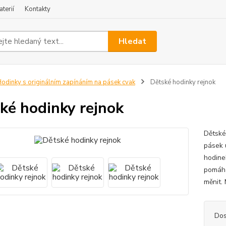
terií
Kontakty
Hledat
odinky s originálním zapínáním na pásek cvak
Dětské hodinky rejnok
ké hodinky rejnok
Dětské
pásek 
hodine
pomáhaj
měnit. 
Dos