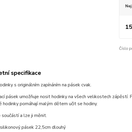
Nej
15
Číslo p
tní specifikace
dinky s originálním zapínáním na pásek cvak.
cí pásek umožňuje nosit hodinky na všech velikostech zápěstí. 
é hodinky pomáhají malým dětem učit se hodiny.
 součástí a lze ji měnit.
 silikonový pásek 22,5cm dlouhý