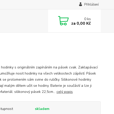
Přihlášení
0
ks
za
0,00 Kč
 hodinky s originálním zapínáním na pásek cvak. Zaklapávací
umožňuje nosit hodinky na všech velikostech zápěstí. Pásek
k se prolomením sám svine do ruličky. Silikonové hodinky
í malým dětem učit se hodiny. Baterie je součástí a lze ji
Materiál: silikonový pásek 22,5cm...
celý popis
tupnost
skladem