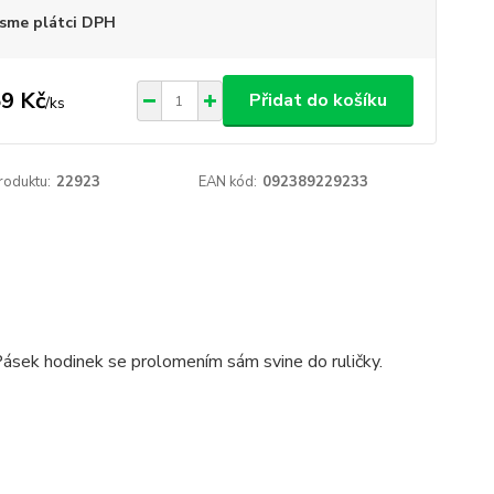
sme plátci DPH
9 Kč
Přidat do košíku
/
ks
roduktu:
22923
EAN kód:
092389229233
Pásek hodinek se prolomením sám svine do ruličky.