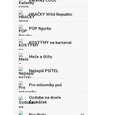
Kačenky COOL
HRAČKY Wild Republic
POP figurky
KOSTÝMY na karneval
Meče a štíty
Nejlepší PSÍTEL
Pro milovníky psů
Ozdoba na dveře
Čapkáček
Pro školy