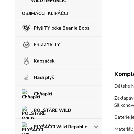
WILD REPUBLIC
OBJÍMÁČCI, KLIPÁČCI
Plyš TY očka Beanie Boos
FRIZZYS TY
Kapsáček
Komple
Hadi plyš
Dětské ho
Chňapíci
Zaklapáva
Silikonov
POLŠTÁŘE WILD
Baterie je
PLYŠÁČCI Wild Republic
Materiál: