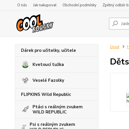
O nás
Jak nakupovat
Obchodní podmínky
Zpětný odběr ba
Úvod
H
Dárek pro učitelky, učitele
Děts
Kvetoucí tužka
Veselé Fazolky
FLIPKINS Wild Republic
Ptáci s reálným zvukem
WILD REPUBLIC
Psi s reálným zvukem