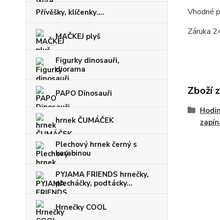
Vhodné pr
Přívěšky, klíčenky....
Záruka 2
MAČKEJ plyš
Figurky dinosauři,
diorama
Zboží 
PAPO Dinosauři
Hodin
hrnek ČUMÁČEK
zapín
Plechový hrnek černý s
karabinou
PYJAMA FRIENDS hrnečky,
plecháčky, podtácky...
Hrnečky COOL