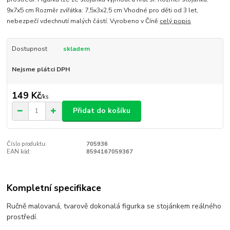
9x7x5 cm Rozměr zvířátka: 7,5x3x2,5 cm Vhodné pro děti od 3 let,
nebezpečí vdechnutí malých částí. Vyrobeno v Číně
celý popis
Dostupnost
skladem
Nejsme plátci DPH
149 Kč
/
ks
Přidat do košíku
Číslo produktu:
705936
EAN kód:
8594167059367
Kompletní specifikace
Ručně malovaná, tvarově dokonalá figurka se stojánkem reálného
prostředí.