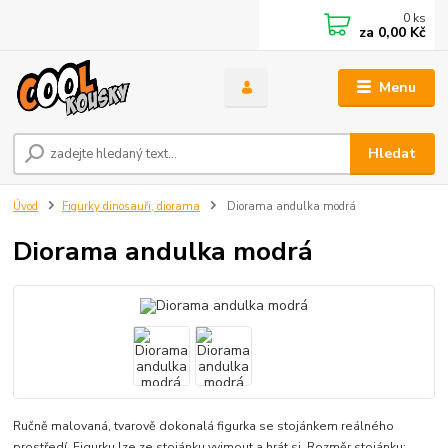
0
ks
za
0,00 Kč
Menu
Hledat
Úvod
Figurky dinosauři, diorama
Diorama andulka modrá
Diorama andulka modrá
Ručně malovaná, tvarově dokonalá figurka se stojánkem reálného
prostředí. Figurku lze ze stojánku vyjmout a hrát si. Rozměr stojánku: