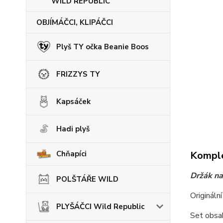
WILD REPUBLIC
OBJÍMÁČCI, KLIPÁČCI
Plyš TY očka Beanie Boos
FRIZZYS TY
Kapsáček
Hadi plyš
Komple
Chňapíci
Držák na
POLŠTÁŘE WILD
Origináln
PLYŠÁČCI Wild Republic
Set obsah