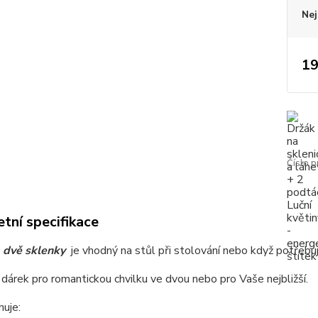
Nej
19
Číslo p
tní specifikace
 dvě sklenky
je vhodný na stůl při stolování nebo když potřebu
í dárek pro romantickou chvilku ve dvou nebo pro Vaše nejbližší.
uje: