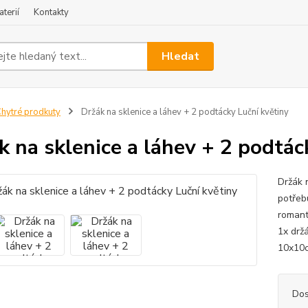
terií
Kontakty
Hledat
hytré prodkuty
Držák na sklenice a láhev + 2 podtácky Luční květiny
k na sklenice a láhev + 2 podtác
Držák 
potřeb
romant
1x drž
10x10
Dos