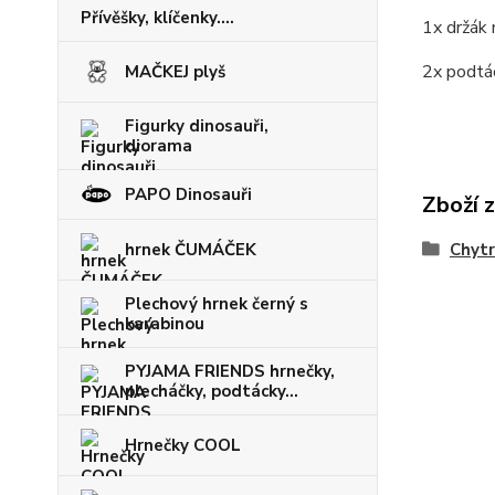
Přívěšky, klíčenky....
1x držák 
2x podt
MAČKEJ plyš
Figurky dinosauři,
diorama
PAPO Dinosauři
Zboží 
hrnek ČUMÁČEK
Chytr
Plechový hrnek černý s
karabinou
PYJAMA FRIENDS hrnečky,
plecháčky, podtácky...
Hrnečky COOL