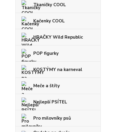
Tkaničky COOL
Kačenky COOL
HRAČKY Wild Republic
POP figurky
KOSTÝMY na karneval
Meče a štíty
Nejlepší PSÍTEL
Pro milovníky psů