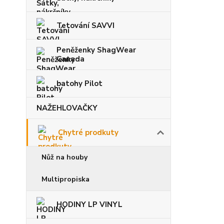
Tetování SAVVI
Peněženky ShagWear
Canada
batohy Pilot
NAŽEHLOVAČKY
Chytré prodkuty
Nůž na houby
Multipropiska
HODINY LP VINYL