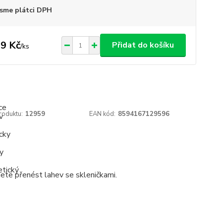
sme plátci DPH
9 Kč
Přidat do košíku
/
ks
roduktu:
12959
EAN kód:
8594167129596
jete přenést lahev se skleničkami.