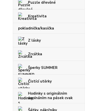
Puzzle dřevěné
Kreativita
pokladnička/kasička
Z lásky
Zrcátka
Šperky SUMMER
Čistící utěrky
Hodinky s originálním
zapínáním na pásek cvak
Šátky, nákrčníky