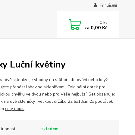
Přihlášení
0
ks
za
0,00 Kč
ky Luční květiny
na dvě sklenky je vhodný na stůl při stolování nebo když
ujete přenést lahev se skleničkami. Originální dárek pro
ickou chvilku ve dvou nebo pro Vaše nejbližší. Set obsahuje:
ák na dvě skleničky, velikost držáku 22,5x10cm 2x podtácek
cm
celý popis
tupnost
skladem