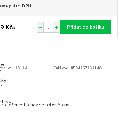
sme plátci DPH
9 Kč
Přidat do košíku
/
ks
roduktu:
13114
EAN kód:
8594167131148
jete přenést lahev se skleničkami.