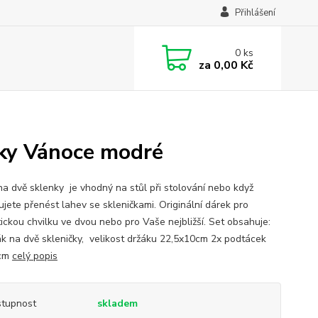
Přihlášení
0
ks
za
0,00 Kč
cky Vánoce modré
na dvě sklenky je vhodný na stůl při stolování nebo když
ujete přenést lahev se skleničkami. Originální dárek pro
ickou chvilku ve dvou nebo pro Vaše nejbližší. Set obsahuje:
ák na dvě skleničky, velikost držáku 22,5x10cm 2x podtácek
cm
celý popis
tupnost
skladem