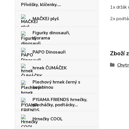
Přívěšky, klíčenky....
1x držák 
2x podt
MAČKEJ plyš
Figurky dinosauři,
diorama
PAPO Dinosauři
Zboží 
Chytr
hrnek ČUMÁČEK
Plechový hrnek černý s
karabinou
PYJAMA FRIENDS hrnečky,
plecháčky, podtácky...
Hrnečky COOL