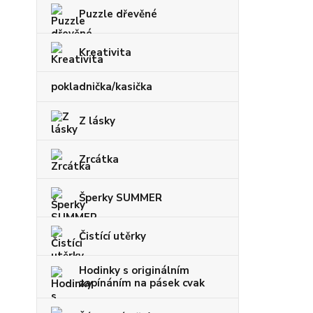
Puzzle dřevěné
Kreativita
pokladnička/kasička
Z lásky
Zrcátka
Šperky SUMMER
Čistící utěrky
Hodinky s originálním
zapínáním na pásek cvak