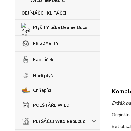
WILD REPUBLIC
OBJÍMÁČCI, KLIPÁČCI
Plyš TY očka Beanie Boos
FRIZZYS TY
Kapsáček
Hadi plyš
Komple
Chňapíci
Držák na
POLŠTÁŘE WILD
Origináln
PLYŠÁČCI Wild Republic
Set obsah