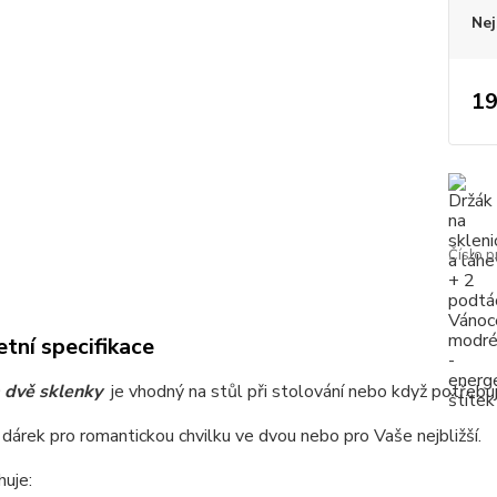
Nej
19
Číslo p
tní specifikace
 dvě sklenky
je vhodný na stůl při stolování nebo když potřebu
í dárek pro romantickou chvilku ve dvou nebo pro Vaše nejbližší.
uje: