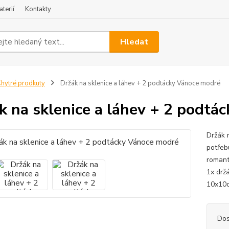
terií
Kontakty
Hledat
hytré prodkuty
Držák na sklenice a láhev + 2 podtácky Vánoce modré
k na sklenice a láhev + 2 podtá
Držák 
potřeb
romant
1x drž
10x10
Dos