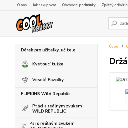
O nás
Jak nakupovat
Obchodní podmínky
Zpětný odběr ba
Úvod
C
Dárek pro učitelky, učitele
Držá
Kvetoucí tužka
Veselé Fazolky
FLIPKINS Wild Republic
Ptáci s reálným zvukem
WILD REPUBLIC
Psi s reálným zvukem