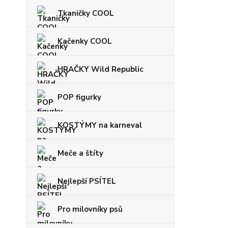
Tkaničky COOL
Kačenky COOL
HRAČKY Wild Republic
POP figurky
KOSTÝMY na karneval
Meče a štíty
Nejlepší PSÍTEL
Pro milovníky psů