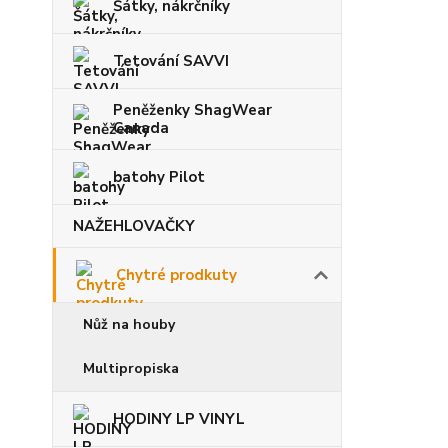
Šátky, nákrčníky
Tetování SAVVI
Peněženky ShagWear
Canada
batohy Pilot
NAŽEHLOVAČKY
Chytré prodkuty
Nůž na houby
Multipropiska
HODINY LP VINYL