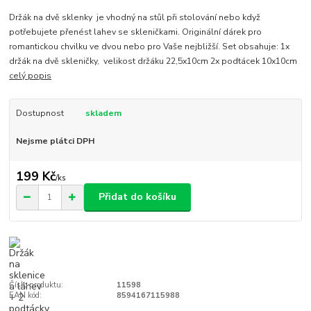
Držák na dvě sklenky je vhodný na stůl při stolování nebo když
potřebujete přenést lahev se skleničkami. Originální dárek pro
romantickou chvilku ve dvou nebo pro Vaše nejbližší. Set obsahuje: 1x
držák na dvě skleničky, velikost držáku 22,5x10cm 2x podtácek 10x10cm
celý popis
Dostupnost
skladem
Nejsme plátci DPH
199 Kč
/
ks
Přidat do košíku
Číslo produktu:
11598
EAN kód:
8594167115988