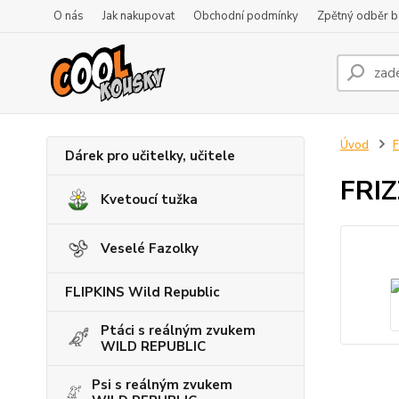
O nás
Jak nakupovat
Obchodní podmínky
Zpětný odběr ba
Úvod
F
Dárek pro učitelky, učitele
FRIZ
Kvetoucí tužka
Veselé Fazolky
FLIPKINS Wild Republic
Ptáci s reálným zvukem
WILD REPUBLIC
Psi s reálným zvukem