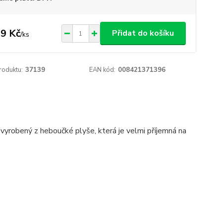
9 Kč
Přidat do košíku
/
ks
roduktu:
37139
EAN kód:
008421371396
 vyrobený z heboučké plyše, která je velmi příjemná na