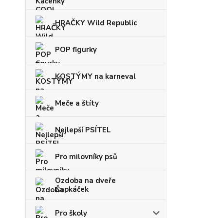
HRAČKY Wild Republic
POP figurky
KOSTÝMY na karneval
Meče a štíty
Nejlepší PSÍTEL
Pro milovníky psů
Ozdoba na dveře
Čapkáček
Pro školy