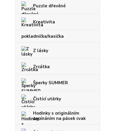
Puzzle dřevěné
Kreativita
pokladnička/kasička
Z lásky
Zrcátka
Šperky SUMMER
Čistící utěrky
Hodinky s originálním
zapínáním na pásek cvak