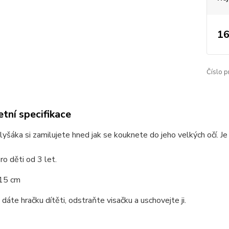
16
Číslo p
tní specifikace
yšáka si zamilujete hned jak se kouknete do jeho velkých očí. Je
o děti od 3 let.
15 cm
 dáte hračku dítěti, odstraňte visačku a uschovejte ji.