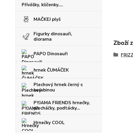
Přívěšky, klíčenky....
MAČKEJ plyš
Figurky dinosauři,
diorama
Zboží 
PAPO Dinosauři
FRIZ
hrnek ČUMÁČEK
Plechový hrnek černý s
karabinou
PYJAMA FRIENDS hrnečky,
plecháčky, podtácky...
Hrnečky COOL