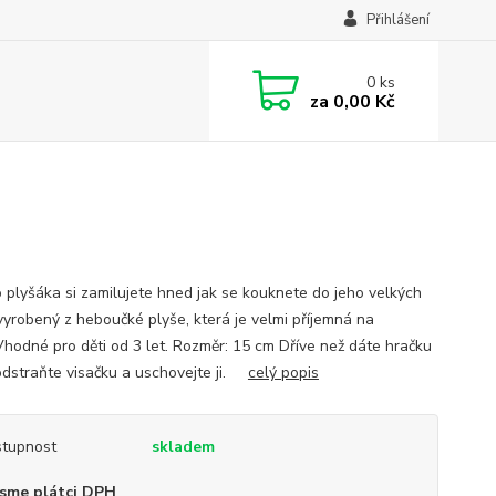
Přihlášení
0
ks
za
0,00 Kč
 plyšáka si zamilujete hned jak se kouknete do jeho velkých
 vyrobený z heboučké plyše, která je velmi příjemná na
Vhodné pro děti od 3 let. Rozměr: 15 cm Dříve než dáte hračku
, odstraňte visačku a uschovejte ji.
celý popis
tupnost
skladem
sme plátci DPH