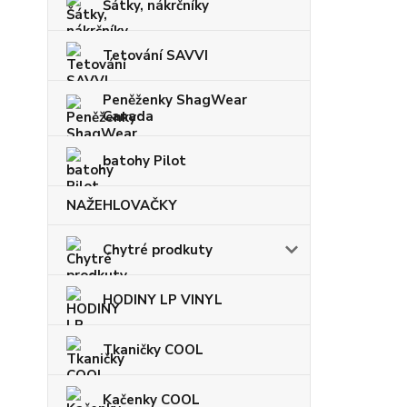
Šátky, nákrčníky
Tetování SAVVI
Peněženky ShagWear
Canada
batohy Pilot
NAŽEHLOVAČKY
Chytré prodkuty
HODINY LP VINYL
Tkaničky COOL
Kačenky COOL