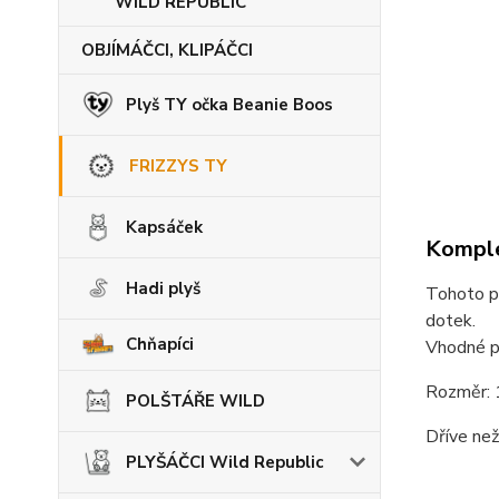
WILD REPUBLIC
OBJÍMÁČCI, KLIPÁČCI
Plyš TY očka Beanie Boos
FRIZZYS TY
Kapsáček
Komple
Hadi plyš
Tohoto pl
dotek.
Chňapíci
Vhodné pr
Rozměr: 
POLŠTÁŘE WILD
Dříve než
PLYŠÁČCI Wild Republic