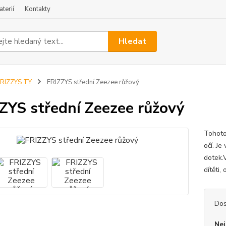
terií
Kontakty
Hledat
RIZZYS TY
FRIZZYS střední Zeezee růžový
ZYS střední Zeezee růžový
Tohoto
očí. Je
dotek.
dítěti
Dos
Nej