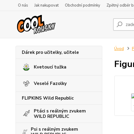
O nás
Jak nakupovat
Obchodní podmínky
Zpětný odběr ba
Úvod
P
Dárek pro učitelky, učitele
Figu
Kvetoucí tužka
Veselé Fazolky
FLIPKINS Wild Republic
Ptáci s reálným zvukem
WILD REPUBLIC
Psi s reálným zvukem