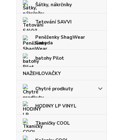
Šátky, nákrčníky
Tetování SAVVI
Peněženky ShagWear
Canada
batohy Pilot
NAŽEHLOVAČKY
Chytré prodkuty
HODINY LP VINYL
Tkaničky COOL