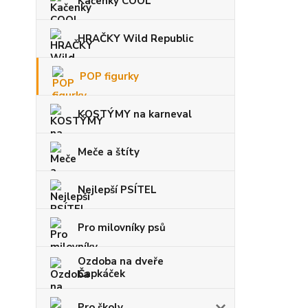
Kačenky COOL
HRAČKY Wild Republic
POP figurky
KOSTÝMY na karneval
Meče a štíty
Nejlepší PSÍTEL
Pro milovníky psů
Ozdoba na dveře
Čapkáček
Pro školy