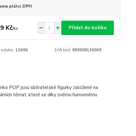
sme plátci DPH
9 Kč
Přidat do košíku
/
ks
roduktu:
13696
EAN kód:
889698136969
Funko POP jsou sběratelské figurky založené na
ulárních témat, které se díky svému humornému