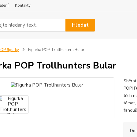
terií
Kontakty
Hledat
OP figurky
Figurka POP Trollhunters Bular
rka POP Trollhunters Bular
Sběrat
POP! F
těch n
témat,
fanouš
Dos