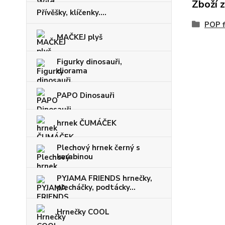
Zboží 
Přívěšky, klíčenky....
POP f
MAČKEJ plyš
Figurky dinosauři,
diorama
PAPO Dinosauři
hrnek ČUMÁČEK
Plechový hrnek černý s
karabinou
PYJAMA FRIENDS hrnečky,
plecháčky, podtácky...
Hrnečky COOL