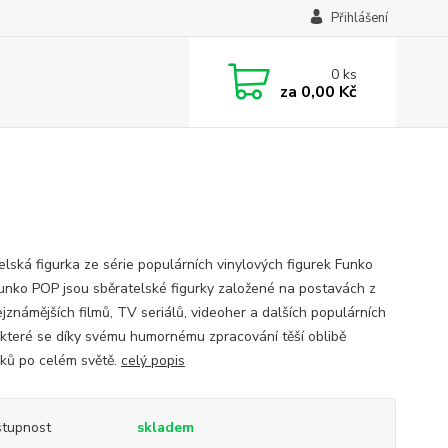
Přihlášení
0
ks
za
0,00 Kč
elská figurka ze série populárních vinylových figurek Funko
unko POP jsou sběratelské figurky založené na postavách z
ejznámějších filmů, TV seriálů, videoher a dalších populárních
 které se díky svému humornému zpracování těší oblibě
ků po celém světě.
celý popis
tupnost
skladem