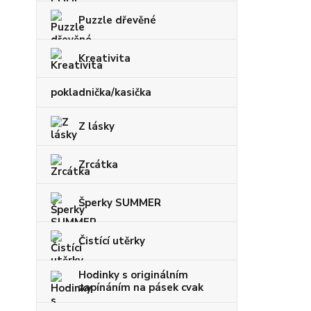
Puzzle dřevěné
Kreativita
pokladnička/kasička
Z lásky
Zrcátka
Šperky SUMMER
Čistící utěrky
Hodinky s originálním
zapínáním na pásek cvak