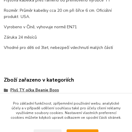
Plyšová kabelka přes rameno od prémiového výrobce TY
Rozměr: Průměr kabelky cca 20 cm při šířce 6 cm. Oficiální
produkt USA.
Vyrobeno v Číně, vyhovuje normě EN71
Záruka 24 měsíců
Vhodné pro děti od 3let, nebezpečí vdechnutí malých částí
Zboží zařazeno v kategoriích
Plyš TY očka Beanie Boos
Pro základní funkčnost, zpříjemnění používání webu, analytické
účely a v případě udělení souhlasu také pro účely cílení reklamy
využíváme soubory cookies. Nastavení vlastních preferencí
cookies můžete kdykoli upravit odkazem ve spodní části stránek.