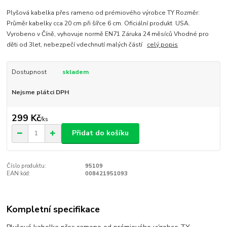
Plyšová kabelka přes rameno od prémiového výrobce TY Rozměr:
Průměr kabelky cca 20 cm při šířce 6 cm. Oficiální produkt USA.
Vyrobeno v Číně, vyhovuje normě EN71 Záruka 24 měsíců Vhodné pro
děti od 3let, nebezpečí vdechnutí malých částí
celý popis
Dostupnost
skladem
Nejsme plátci DPH
299 Kč
/
ks
Přidat do košíku
Číslo produktu:
95109
EAN kód:
008421951093
Kompletní specifikace