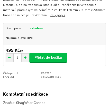
Materiál: Odolná, veganská, umělá kůže. Peněženka je vyrobena z
materiálů přátelských ke zvířatům. * Velikost: 120 mm x 90 mm x 20 mm *
Kapsa na mince je uzavíratelná ...
celý popis
Dostupnost
skladem
Nejsme plátci DPH
499 Kč
/
ks
Přidat do košíku
Číslo produktu:
P06216
EAN kód:
841273062162
Kompletní specifikace
Značka: ShagWear Canada