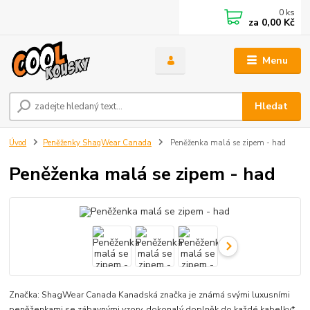
0
ks
za
0,00 Kč
Menu
Hledat
Úvod
Peněženky ShagWear Canada
Peněženka malá se zipem - had
Peněženka malá se zipem - had
Značka: ShagWear Canada Kanadská značka je známá svými luxusními
peněženkami se zábavnými vzory, dokonalý doplněk do každé kabelky*