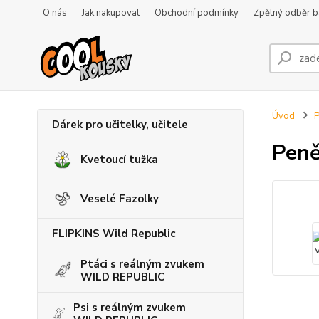
O nás
Jak nakupovat
Obchodní podmínky
Zpětný odběr ba
Úvod
P
Dárek pro učitelky, učitele
Peně
Kvetoucí tužka
Veselé Fazolky
FLIPKINS Wild Republic
Ptáci s reálným zvukem
WILD REPUBLIC
Psi s reálným zvukem