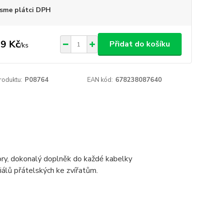
sme plátci DPH
9 Kč
Přidat do košíku
/
ks
roduktu:
P08764
EAN kód:
678238087640
ry, dokonalý doplněk do každé kabelky
iálů přátelských ke zvířatům.