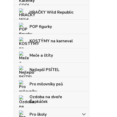
HRAČKY Wild Republic
POP figurky
KOSTÝMY na karneval
Meče a štíty
Nejlepší PSÍTEL
Pro milovníky psů
Ozdoba na dveře
Čapkáček
Pro školy