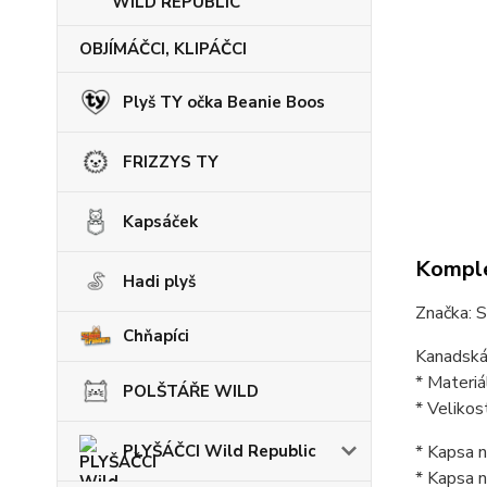
WILD REPUBLIC
OBJÍMÁČCI, KLIPÁČCI
Plyš TY očka Beanie Boos
FRIZZYS TY
Kapsáček
Komple
Hadi plyš
Značka: 
Chňapíci
Kanadská
* Materiá
POLŠTÁŘE WILD
* Veliko
PLYŠÁČCI Wild Republic
* Kapsa n
* Kapsa n