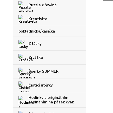
Puzzle dřevěné
Kreativita
pokladnička/kasička
Z lásky
Zrcátka
Šperky SUMMER
Čistící utěrky
Hodinky s originálním
zapínáním na pásek cvak