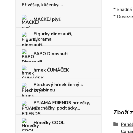
Přívěšky, klíčenky....
* Snadná 
* Dovez
MAČKEJ plyš
Figurky dinosauři,
diorama
PAPO Dinosauři
hrnek ČUMÁČEK
Plechový hrnek černý s
karabinou
PYJAMA FRIENDS hrnečky,
plecháčky, podtácky...
Zboží 
Hrnečky COOL
Peně
Cana