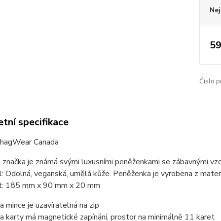
Nej
59
Číslo p
tní specifikace
ShagWear Canada
 značka je známá svými luxusními peněženkami se zábavnými vzo
l: Odolná, veganská, umělá kůže. Peněženka je vyrobena z mater
st: 185 mm x 90 mm x 20 mm
a mince je uzavíratelná na zip
a karty má magnetické zapínání, prostor na minimálně 11 karet