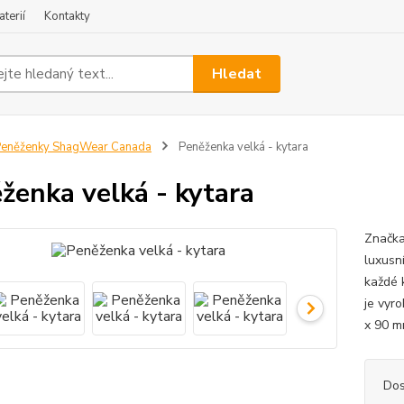
terií
Kontakty
Hledat
eněženky ShagWear Canada
Peněženka velká - kytara
ženka velká - kytara
Značka
luxusn
každé 
je vyr
x 90 m
Dos