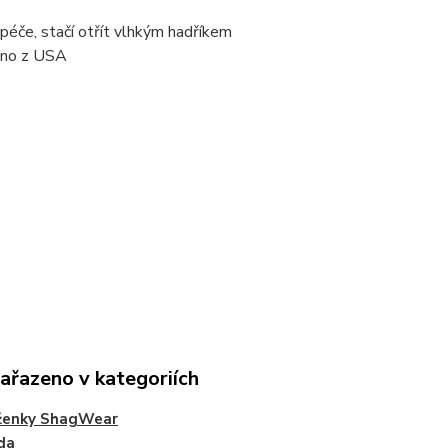
péče, stačí otřít vlhkým hadříkem
eno z USA
zařazeno v kategoriích
ženky ShagWear
da