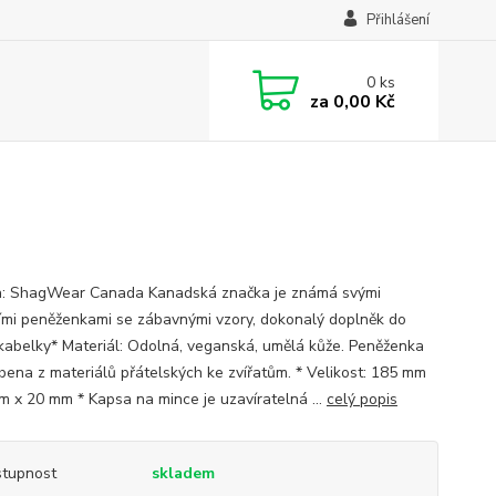
Přihlášení
0
ks
za
0,00 Kč
: ShagWear Canada Kanadská značka je známá svými
ími peněženkami se zábavnými vzory, dokonalý doplněk do
kabelky* Materiál: Odolná, veganská, umělá kůže. Peněženka
obena z materiálů přátelských ke zvířatům. * Velikost: 185 mm
m x 20 mm * Kapsa na mince je uzavíratelná ...
celý popis
tupnost
skladem