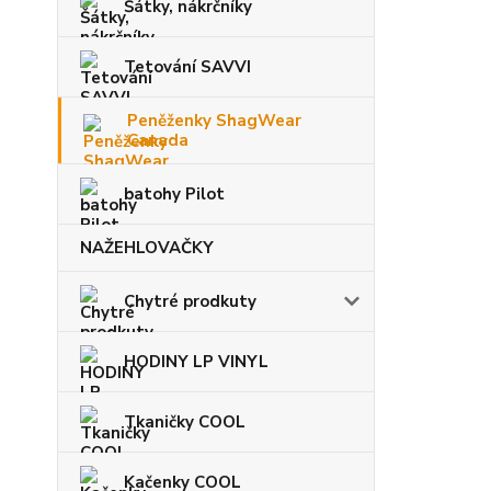
Šátky, nákrčníky
Tetování SAVVI
Peněženky ShagWear
Canada
batohy Pilot
NAŽEHLOVAČKY
Chytré prodkuty
HODINY LP VINYL
Tkaničky COOL
Kačenky COOL