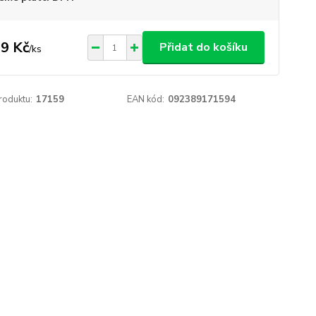
9 Kč
Přidat do košíku
/
ks
roduktu:
17159
EAN kód:
092389171594