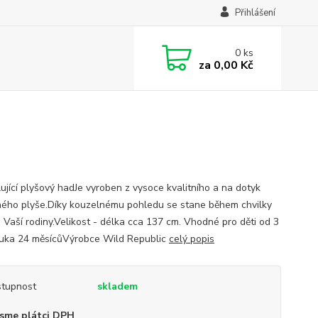
Přihlášení
0
ks
za
0,00 Kč
ující plyšový hadJe vyroben z vysoce kvalitního a na dotyk
ného plyše.Díky kouzelnému pohledu se stane během chvilky
 Vaší rodiny.Velikost - délka cca 137 cm. Vhodné pro děti od 3
ruka 24 měsícůVýrobce Wild Republic
celý popis
tupnost
skladem
sme plátci DPH