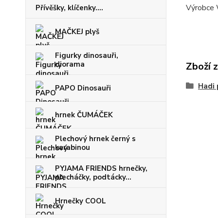
Výrobce 
Přívěšky, klíčenky....
MAČKEJ plyš
Figurky dinosauři,
diorama
Zboží 
Hadi 
PAPO Dinosauři
hrnek ČUMÁČEK
Plechový hrnek černý s
karabinou
PYJAMA FRIENDS hrnečky,
plecháčky, podtácky...
Hrnečky COOL