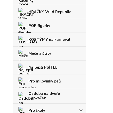
HRAČKY Wild Republic
POP figurky
KOSTÝMY na karneval
Meče a štíty
Nejlepší PSÍTEL
Pro milovníky psů
Ozdoba na dveře
Čapkáček
Pro školy