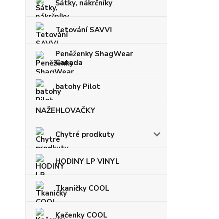
Šátky, nákrčníky
Tetování SAVVI
Peněženky ShagWear
Canada
batohy Pilot
NAŽEHLOVAČKY
Chytré prodkuty
HODINY LP VINYL
Tkaničky COOL
Kačenky COOL