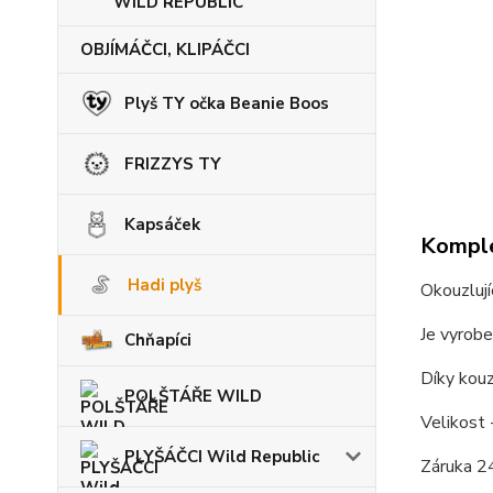
WILD REPUBLIC
OBJÍMÁČCI, KLIPÁČCI
Plyš TY očka Beanie Boos
FRIZZYS TY
Kapsáček
Komple
Hadi plyš
Okouzlují
Je vyrobe
Chňapíci
Díky kou
POLŠTÁŘE WILD
Velikost 
PLYŠÁČCI Wild Republic
Záruka 2