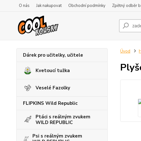
O nás
Jak nakupovat
Obchodní podmínky
Zpětný odběr ba
Úvod
H
Dárek pro učitelky, učitele
Plyš
Kvetoucí tužka
Veselé Fazolky
FLIPKINS Wild Republic
Ptáci s reálným zvukem
WILD REPUBLIC
Psi s reálným zvukem