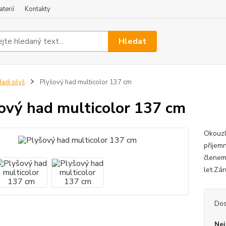
terií
Kontakty
Hledat
adi plyš
Plyšový had multicolor 137 cm
ový had multicolor 137 cm
Okouzl
příjem
členem
let.Zá
Dos
Nej