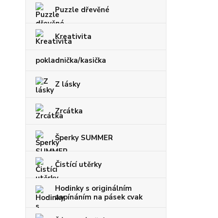
Puzzle dřevěné
Kreativita
pokladnička/kasička
Z lásky
Zrcátka
Šperky SUMMER
Čistící utěrky
Hodinky s originálním
zapínáním na pásek cvak