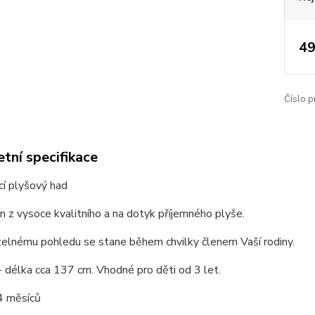
49
Číslo p
tní specifikace
cí plyšový had
n z vysoce kvalitního a na dotyk příjemného plyše.
zelnému pohledu se stane během chvilky členem Vaší rodiny.
- délka cca 137 cm. Vhodné pro děti od 3 let.
4 měsíců