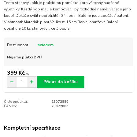
Tento stanový kolík je praktickou pomůckou pro všechny nadšené
výletníky! Každý, kdo miluje kempování, by rozhodně neměl váhat s jeho
koupí. Dokáže svítit nepřetržitě i 24 hodin. Baterie jsou součástí balení.
Vlastnosti: Materiál: plast Velikost: 15 cm Barva: oranžová Balení
obsahuje 10 ks stanovýc...
celý popis
Dostupnost
skladem
Nejsme plátci DPH
399 Kč
/
ks
Přidat do košíku
Číslo produktu:
23072886
EAN kód:
23072886
Kompletní specifikace