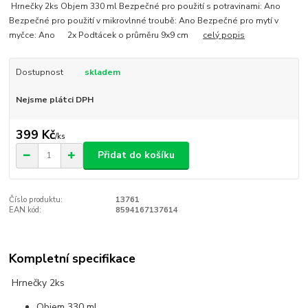
Hrnečky 2ks Objem 330 ml Bezpečné pro použití s potravinami: Ano
Bezpečné pro použití v mikrovlnné troubě: Ano Bezpečné pro mytí v
myčce: Ano 2x Podtácek o průměru 9x9 cm
celý popis
Dostupnost
skladem
Nejsme plátci DPH
399 Kč
/
ks
Přidat do košíku
Číslo produktu:
13761
EAN kód:
8594167137614
Kompletní specifikace
Hrnečky 2ks
Objem 330 ml