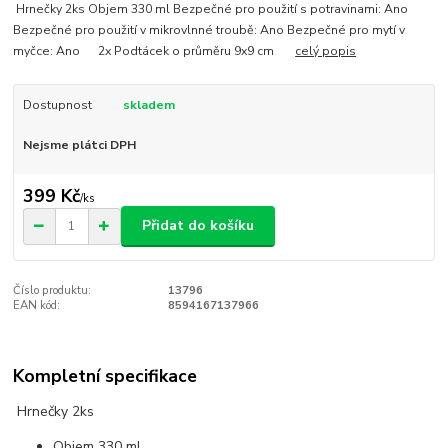
Hrnečky 2ks Objem 330 ml Bezpečné pro použití s potravinami: Ano
Bezpečné pro použití v mikrovlnné troubě: Ano Bezpečné pro mytí v
myčce: Ano 2x Podtácek o průměru 9x9 cm
celý popis
Dostupnost
skladem
Nejsme plátci DPH
399 Kč
/
ks
Přidat do košíku
Číslo produktu:
13796
EAN kód:
8594167137966
Kompletní specifikace
Hrnečky 2ks
Objem 330 ml