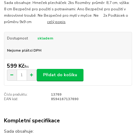
Sada obsahuje: Hrneček plecháček: 2ks Rozměry: průměr: 8,7 cm, výška:
8 cm Bezpečné pro použití s potravinami: Ano Bezpečné pro použití v
mikrovlnné troubě: Ne Bezpečné pro mytí v myčce: Ne 2x Podtácek o
průměru 9x9 cm
celý popis
Dostupnost
skladem
Nejsme plátci DPH
599 Kč
/
ks
Přidat do košíku
Číslo produktu:
13769
EAN kód:
8594167137690
Kompletní specifikace
Sada obsahuje: