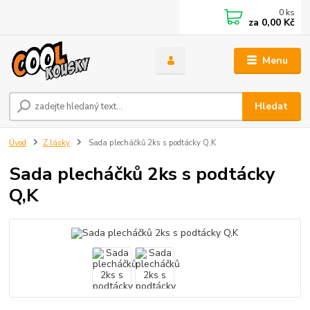
0
ks
za
0,00 Kč
Menu
Hledat
Úvod
Z lásky
Sada plecháčků 2ks s podtácky Q,K
Sada plecháčků 2ks s podtácky
Q,K