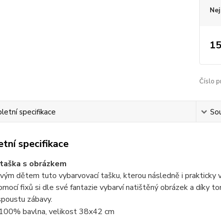
Nej
15
Číslo p
etní specifikace
Sou
tní specifikace
 taška s obrázkem
vým dětem tuto vybarvovací tašku, kterou následně i prakticky vyu
omocí fixů si dle své fantazie vybarví natištěný obrázek a díky t
spoustu zábavy.
100% bavlna, velikost 38x42 cm