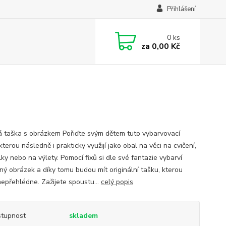
Přihlášení
0
ks
za
0,00 Kč
á taška s obrázkem Pořiďte svým dětem tuto vybarvovací
kterou následně i prakticky využijí jako obal na věci na cvičení,
ky nebo na výlety. Pomocí fixů si dle své fantazie vybarví
ěný obrázek a díky tomu budou mít originální tašku, kterou
nepřehlédne. Zažijete spoustu...
celý popis
tupnost
skladem