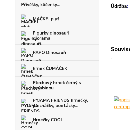
Přívěšky, klíčenky....
:
Údržba
MAČKEJ plyš
Figurky dinosauři,
diorama
Souvise
PAPO Dinosauři
hrnek ČUMÁČEK
Plechový hrnek černý s
karabinou
PYJAMA FRIENDS hrnečky,
plecháčky, podtácky...
Hrnečky COOL