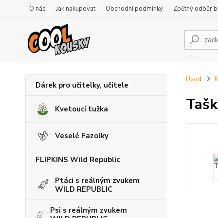
O nás
Jak nakupovat
Obchodní podmínky
Zpětný odběr ba
Úvod
K
Dárek pro učitelky, učitele
Tašk
Kvetoucí tužka
Veselé Fazolky
FLIPKINS Wild Republic
Ptáci s reálným zvukem
WILD REPUBLIC
Psi s reálným zvukem