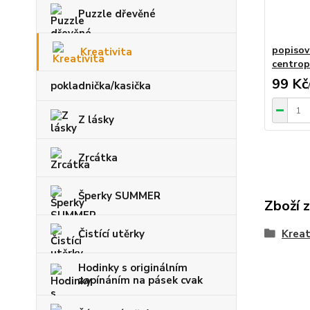
Puzzle dřevěné
popisov
Kreativita
centro
99 Kč
pokladnička/kasička
Z lásky
Zrcátka
Šperky SUMMER
Zboží 
Čistící utěrky
Kreat
Hodinky s originálním
zapínáním na pásek cvak