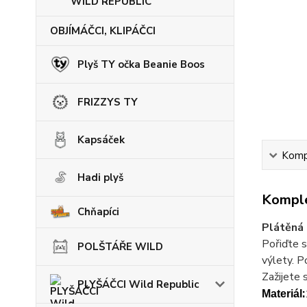
WILD REPUBLIC
OBJÍMÁČCI, KLIPÁČCI
Plyš TY očka Beanie Boos
FRIZZYS TY
Kapsáček
Kompl
Hadi plyš
Komple
Chňapíci
Plátěná
Pořiďte s
POLŠTÁŘE WILD
výlety. P
Zažijete 
PLYŠÁČCI Wild Republic
:
Materiál