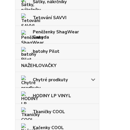
Šátky, nákrčníky
Tetování SAVVI
Peněženky ShagWear
Canada
batohy Pilot
NAŽEHLOVAČKY
Chytré prodkuty
HODINY LP VINYL
Tkaničky COOL
Kačenky COOL