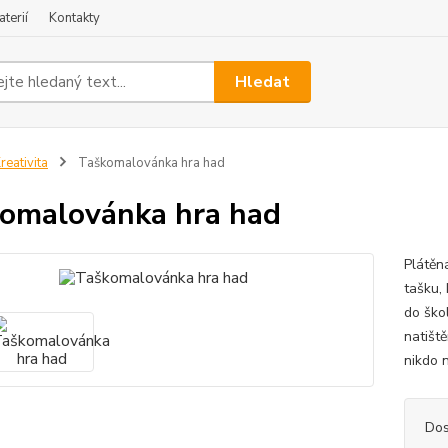
terií
Kontakty
Hledat
reativita
Taškomalovánka hra had
omalovánka hra had
Plátěn
tašku, 
do škol
natišt
nikdo 
Dos