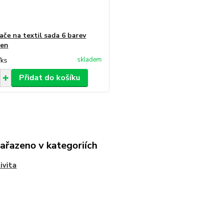
ače na textil sada 6 barev
pen
skladem
/
ks
Přidat do košíku
zařazeno v kategoriích
ivita