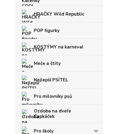
HRAČKY Wild Republic
POP figurky
KOSTÝMY na karneval
Meče a štíty
Nejlepší PSÍTEL
Pro milovníky psů
Ozdoba na dveře
Čapkáček
Pro školy