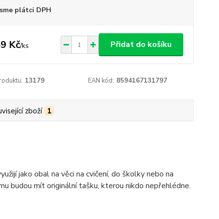
sme plátci DPH
9 Kč
Přidat do košíku
/
ks
roduktu:
13179
EAN kód:
8594167131797
visející zboží
1
žijí jako obal na věci na cvičení, do školky nebo na
omu budou mít originální tašku, kterou nikdo nepřehlédne.