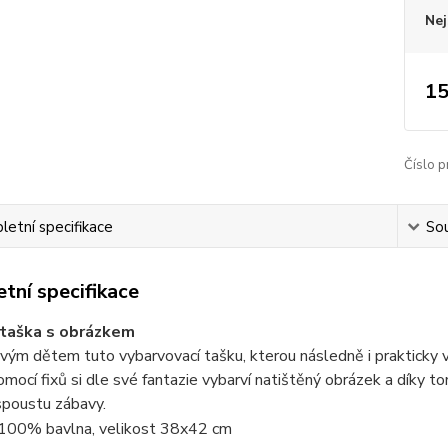
Nej
15
Číslo p
etní specifikace
Sou
tní specifikace
 taška s obrázkem
vým dětem tuto vybarvovací tašku, kterou následně i prakticky vyu
omocí fixů si dle své fantazie vybarví natištěný obrázek a díky t
spoustu zábavy.
100% bavlna, velikost 38x42 cm