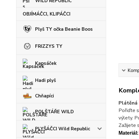
WILD REPUBLIC
OBJÍMÁČCI, KLIPÁČCI
Plyš TY očka Beanie Boos
FRIZZYS TY
Kapsáček
Kompl
Hadi plyš
Komple
Chňapíci
Plátěná
Pořiďte s
POLŠTÁŘE WILD
výlety. P
Zažijete 
PLYŠÁČCI Wild Republic
:
Materiál