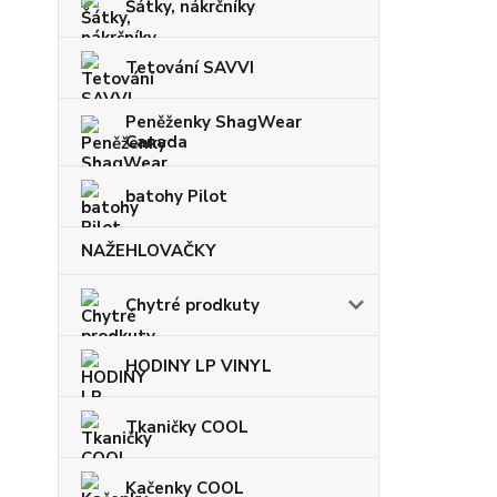
Šátky, nákrčníky
Tetování SAVVI
Peněženky ShagWear
Canada
batohy Pilot
NAŽEHLOVAČKY
Chytré prodkuty
HODINY LP VINYL
Tkaničky COOL
Kačenky COOL