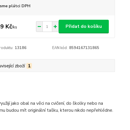
sme plátci DPH
9 Kč
Přidat do košíku
/
ks
roduktu:
13186
EAN kód:
8594167131865
visející zboží
1
žijí jako obal na věci na cvičení, do školky nebo na
omu budou mít originální tašku, kterou nikdo nepřehlédne.