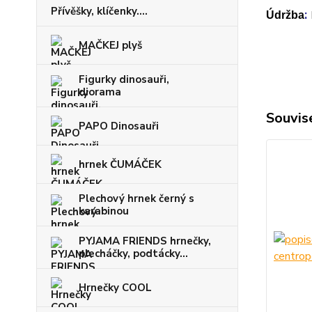
Přívěšky, klíčenky....
:
Údržba
MAČKEJ plyš
Figurky dinosauři,
diorama
Souvise
PAPO Dinosauři
hrnek ČUMÁČEK
Plechový hrnek černý s
karabinou
PYJAMA FRIENDS hrnečky,
plecháčky, podtácky...
Hrnečky COOL