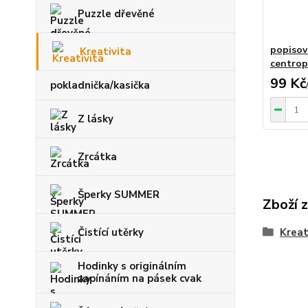
Puzzle dřevěné
popisov
Kreativita
centro
99 Kč
pokladnička/kasička
Z lásky
Zrcátka
Šperky SUMMER
Zboží 
Čistící utěrky
Kreat
Hodinky s originálním
zapínáním na pásek cvak