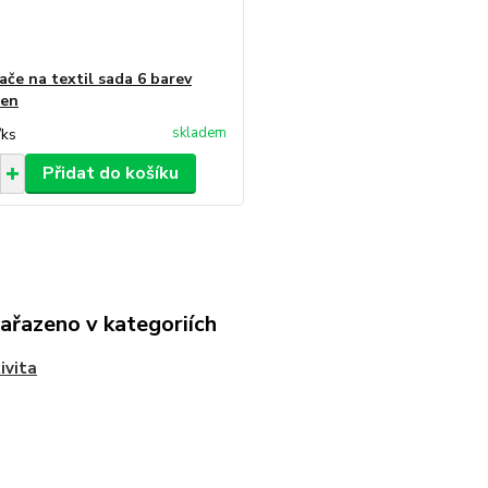
ače na textil sada 6 barev
pen
skladem
/
ks
Přidat do košíku
zařazeno v kategoriích
ivita