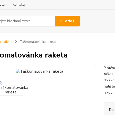
terií
Kontakty
Hledat
reativita
Taškomalovánka raketa
omalovánka raketa
Plátěn
tašku, 
do škol
natišt
nikdo 
Dos