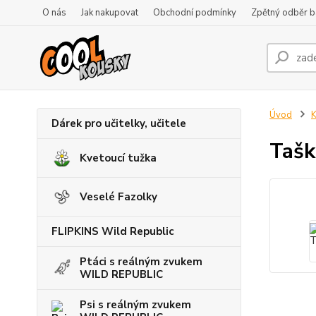
O nás
Jak nakupovat
Obchodní podmínky
Zpětný odběr ba
Úvod
K
Dárek pro učitelky, učitele
Tašk
Kvetoucí tužka
Veselé Fazolky
FLIPKINS Wild Republic
Ptáci s reálným zvukem
WILD REPUBLIC
Psi s reálným zvukem