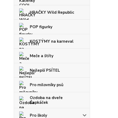
HRAČKY Wild Republic
POP figurky
KOSTÝMY na karneval
Meče a štíty
Nejlepší PSÍTEL
Pro milovníky psů
Ozdoba na dveře
Čapkáček
Pro školy