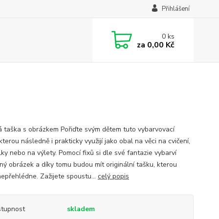
Přihlášení
0
ks
za
0,00 Kč
á taška s obrázkem Pořiďte svým dětem tuto vybarvovací
kterou následně i prakticky využijí jako obal na věci na cvičení,
ky nebo na výlety. Pomocí fixů si dle své fantazie vybarví
ěný obrázek a díky tomu budou mít originální tašku, kterou
nepřehlédne. Zažijete spoustu...
celý popis
tupnost
skladem