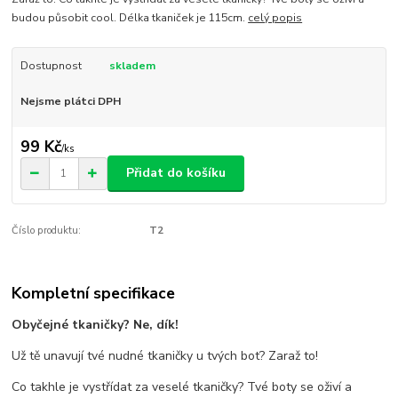
budou působit cool. Délka tkaniček je 115cm.
celý popis
Dostupnost
skladem
Nejsme plátci DPH
99 Kč
/
ks
Přidat do košíku
Číslo produktu:
T2
Kompletní specifikace
Obyčejné tkaničky? Ne, dík!
Už tě unavují tvé nudné tkaničky u tvých bot? Zaraž to!
Co takhle je vystřídat za veselé tkaničky? Tvé boty se oživí a