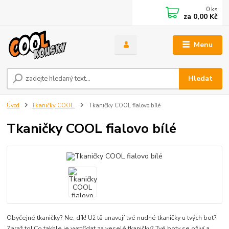
0
ks
za
0,00 Kč
Menu
Hledat
Úvod
Tkaničky COOL
Tkaničky COOL fialovo bílé
Tkaničky COOL fialovo bílé
Obyčejné tkaničky? Ne, dík! Už tě unavují tvé nudné tkaničky u tvých bot?
Zaraž to! Co takhle je vystřídat za veselé tkaničky? Tvé boty se oživí a