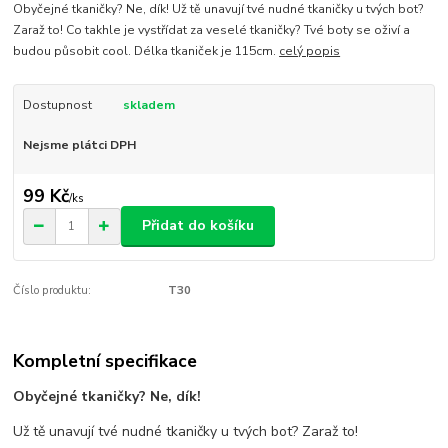
Obyčejné tkaničky? Ne, dík! Už tě unavují tvé nudné tkaničky u tvých bot?
Zaraž to! Co takhle je vystřídat za veselé tkaničky? Tvé boty se oživí a
budou působit cool. Délka tkaniček je 115cm.
celý popis
Dostupnost
skladem
Nejsme plátci DPH
99 Kč
/
ks
Přidat do košíku
Číslo produktu:
T30
Kompletní specifikace
Obyčejné tkaničky? Ne, dík!
Už tě unavují tvé nudné tkaničky u tvých bot? Zaraž to!