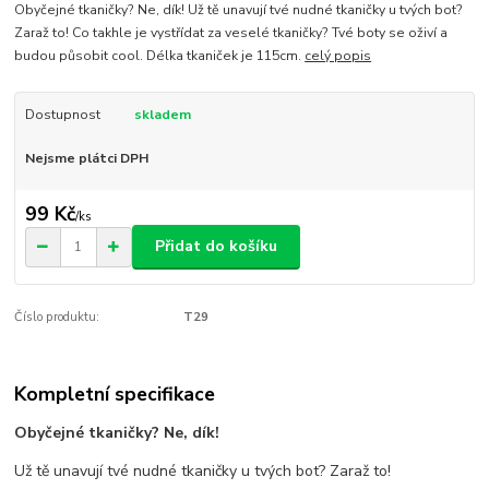
Obyčejné tkaničky? Ne, dík! Už tě unavují tvé nudné tkaničky u tvých bot?
Zaraž to! Co takhle je vystřídat za veselé tkaničky? Tvé boty se oživí a
budou působit cool. Délka tkaniček je 115cm.
celý popis
Dostupnost
skladem
Nejsme plátci DPH
99 Kč
/
ks
Přidat do košíku
Číslo produktu:
T29
Kompletní specifikace
Obyčejné tkaničky? Ne, dík!
Už tě unavují tvé nudné tkaničky u tvých bot? Zaraž to!