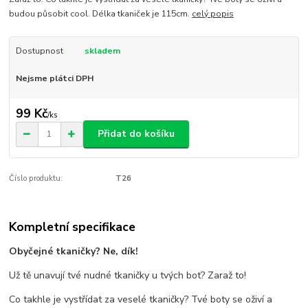
budou působit cool. Délka tkaniček je 115cm.
celý popis
Dostupnost
skladem
Nejsme plátci DPH
99 Kč
/
ks
Přidat do košíku
Číslo produktu:
T26
Kompletní specifikace
Obyčejné tkaničky? Ne, dík!
Už tě unavují tvé nudné tkaničky u tvých bot? Zaraž to!
Co takhle je vystřídat za veselé tkaničky? Tvé boty se oživí a