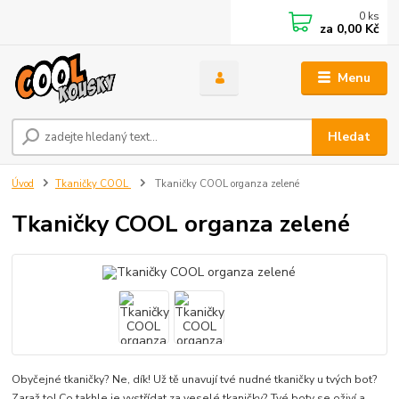
0
ks
za
0,00 Kč
Menu
Hledat
Úvod
Tkaničky COOL
Tkaničky COOL organza zelené
Tkaničky COOL organza zelené
Obyčejné tkaničky? Ne, dík! Už tě unavují tvé nudné tkaničky u tvých bot?
Zaraž to! Co takhle je vystřídat za veselé tkaničky? Tvé boty se oživí a