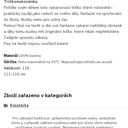
Tričkomalovánka
Pořiďte svým dětem toto vybarvovací tričko, které následně i
prakticky využijí jako radost ze svého díla, fantazie na sportování,
do školy, školky nebo pro volný čas.
Pomocí fixů na textil si dle své fantazie vybarví natištěný obrázek
a díky tomu budou mít originální tričko, které nikdo nepřehlédne.
Zažijete spoustu zábavy.
Fixy na textil nejsou součástí balení.
:
100% bavlna
Materiál
.
:
Perte maximálně na 30°C. Nepoužívejte bělidla ani aviváž
Údržba
Velikost:
116
112-116 cm
Zboží zařazeno v kategoriích
Kreativita
Pro základní funkčnost, zpříjemnění používání webu, analytické
účely a v případě udělení souhlasu také pro účely cílení reklamy
využíváme soubory cookies. Nastavení vlastních preferencí