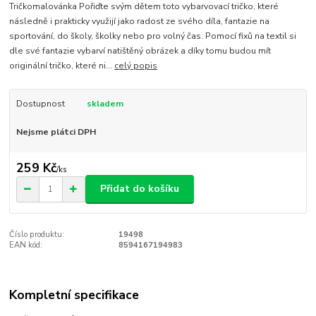
Tričkomalovánka Pořiďte svým dětem toto vybarvovací tričko, které
následně i prakticky využijí jako radost ze svého díla, fantazie na
sportování, do školy, školky nebo pro volný čas. Pomocí fixů na textil si
dle své fantazie vybarví natištěný obrázek a díky tomu budou mít
originální tričko, které ni...
celý popis
Dostupnost
skladem
Nejsme plátci DPH
259 Kč
/
ks
Přidat do košíku
Číslo produktu:
19498
EAN kód:
8594167194983
Kompletní specifikace