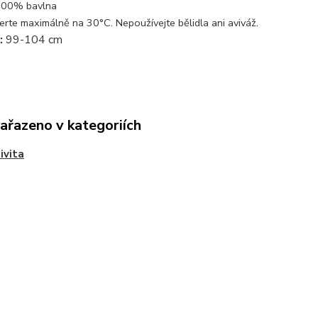
00% bavlna
.
erte maximálně na 30°C. Nepoužívejte bělidla ani aviváž
:
99-104 cm
zařazeno v kategoriích
ivita