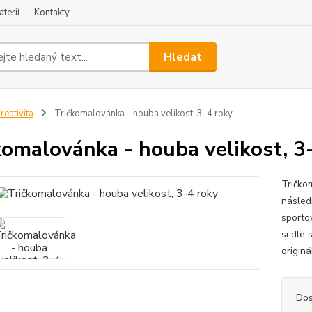
terií
Kontakty
Hledat
reativita
Tričkomalovánka - houba velikost, 3-4 roky
komalovánka - houba velikost, 3
Tričko
následn
sportov
si dle
originál
Dos