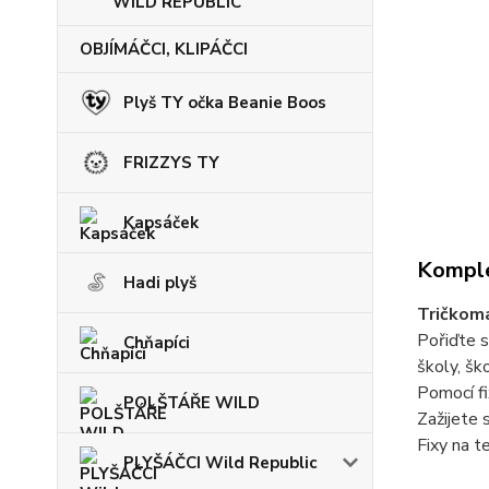
WILD REPUBLIC
OBJÍMÁČCI, KLIPÁČCI
Plyš TY očka Beanie Boos
FRIZZYS TY
Kapsáček
Komple
Hadi plyš
Tričkom
Pořiďte s
Chňapíci
školy, šk
Pomocí fi
POLŠTÁŘE WILD
Zažijete 
Fixy na t
PLYŠÁČCI Wild Republic