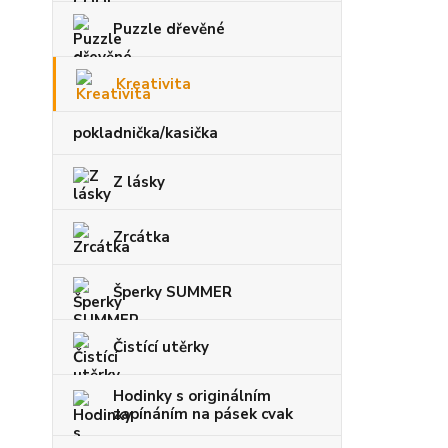
Puzzle dřevěné
Kreativita
pokladnička/kasička
Z lásky
Zrcátka
Šperky SUMMER
Čistící utěrky
Hodinky s originálním
zapínáním na pásek cvak