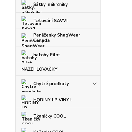
Šátky, nákrčníky
Tetování SAVVI
Peněženky ShagWear
Canada
batohy Pilot
NAŽEHLOVAČKY
Chytré prodkuty
HODINY LP VINYL
Tkaničky COOL