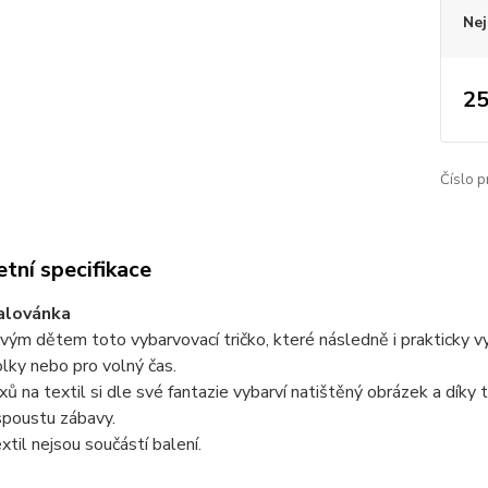
Nej
25
Číslo p
tní specifikace
alovánka
vým dětem toto vybarvovací tričko, které následně i prakticky vyu
olky nebo pro volný čas.
xů na textil si dle své fantazie vybarví natištěný obrázek a díky 
spoustu zábavy.
extil nejsou součástí balení.