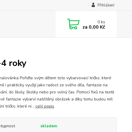
Přihlášení
0
ks
za
0,00 Kč
-4 roky
malovánka Pořiďte svým dětem toto vybarvovací tričko, které
ě i prakticky využijí jako radost ze svého díla, fantazie na
ání, do školy, školky nebo pro volný čas. Pomocí fixů na textil
 své fantazie vybarví natištěný obrázek a díky tomu budou mít
ní tričko, které ni...
celý popis
tupnost
skladem