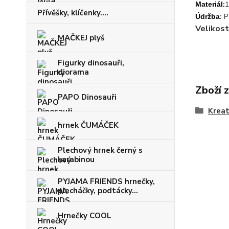
:
1
Materiál
Přívěšky, klíčenky....
:
P
Údržba
Velikost
MAČKEJ plyš
Figurky dinosauři,
diorama
Zboží 
PAPO Dinosauři
Kreat
hrnek ČUMÁČEK
Plechový hrnek černý s
karabinou
PYJAMA FRIENDS hrnečky,
plecháčky, podtácky...
Hrnečky COOL