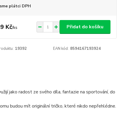
sme plátci DPH
9 Kč
Přidat do košíku
/
ks
roduktu:
19392
EAN kód:
8594167193924
žijí jako radost ze svého díla, fantazie na sportování, do
tomu budou mít originální tričko, které nikdo nepřehlédne.