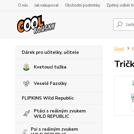
O nás
Jak nakupovat
Obchodní podmínky
Zpětný odběr ba
Úvod
K
Dárek pro učitelky, učitele
Trič
Kvetoucí tužka
Veselé Fazolky
FLIPKINS Wild Republic
Ptáci s reálným zvukem
WILD REPUBLIC
Psi s reálným zvukem