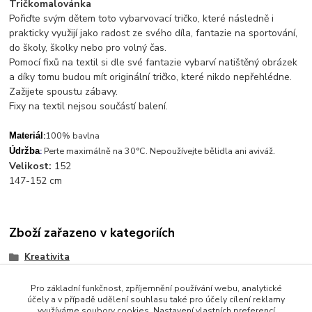
Tričkomalovánka
Pořiďte svým dětem toto vybarvovací tričko, které následně i
prakticky využijí jako radost ze svého díla, fantazie na sportování,
do školy, školky nebo pro volný čas.
Pomocí fixů na textil si dle své fantazie vybarví natištěný obrázek
a díky tomu budou mít originální tričko, které nikdo nepřehlédne.
Zažijete spoustu zábavy.
Fixy na textil nejsou součástí balení.
:
100% bavlna
Materiál
.
:
Perte maximálně na 30°C. Nepoužívejte bělidla ani aviváž
Údržba
Velikost:
152
147-152 cm
Zboží zařazeno v kategoriích
Kreativita
Pro základní funkčnost, zpříjemnění používání webu, analytické
účely a v případě udělení souhlasu také pro účely cílení reklamy
využíváme soubory cookies. Nastavení vlastních preferencí