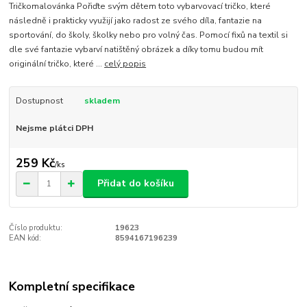
Tričkomalovánka Pořiďte svým dětem toto vybarvovací tričko, které
následně i prakticky využijí jako radost ze svého díla, fantazie na
sportování, do školy, školky nebo pro volný čas. Pomocí fixů na textil si
dle své fantazie vybarví natištěný obrázek a díky tomu budou mít
originální tričko, které ...
celý popis
Dostupnost
skladem
Nejsme plátci DPH
259 Kč
/
ks
Přidat do košíku
Číslo produktu:
19623
EAN kód:
8594167196239
Kompletní specifikace