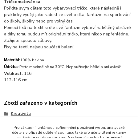
Tričkomalovánka
Pořiďte svým dětem toto vybarvovací tričko, které následně i
prakticky využijí jako radost ze svého díla, fantazie na sportování,
do školy, školky nebo pro volný čas.
Pomocí fixů na textil si dle své fantazie vybarví natištěný obrázek
a díky tomu budou mít originální tričko, které nikdo nepřehlédne.
Zažijete spoustu zábavy.
Fixy na textil nejsou součástí balení.
:
100% bavlna
Materiál
.
:
Perte maximálně na 30°C. Nepoužívejte bělidla ani aviváž
Údržba
Velikost:
116
112-116 cm
Zboží zařazeno v kategoriích
Kreativita
Pro základní funkčnost, zpříjemnění používání webu, analytické
účely a v případě udělení souhlasu také pro účely cílení reklamy
využíváme soubory cookies. Nastavení vlastních preferencí