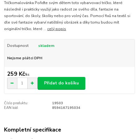
Tričkomalovánka Pořiďte svým dětem toto vybarvovací tričko, které
následně i prakticky využijí jako radost ze svého díla, fantazie na
sportování, do školy, školky nebo pro volný čas. Pomocí fixů na textil si
dle své fantazie vybarví natištěný obrázek a díky tomu budou mít
originální tričko, které ...
celý popis
Dostupnost
skladem
Nejsme plátci DPH
259 Kč
/
ks
Přidat do košíku
Číslo produktu:
19503
EAN kód:
8594167195034
Kompletní specifikace