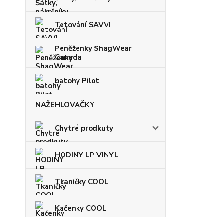
Tetování SAVVI
Peněženky ShagWear
Canada
batohy Pilot
NAŽEHLOVAČKY
Chytré prodkuty
HODINY LP VINYL
Tkaničky COOL
Kačenky COOL