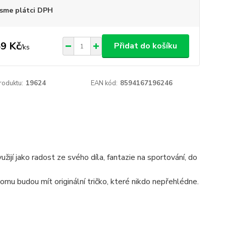
sme plátci DPH
9 Kč
Přidat do košíku
/
ks
roduktu:
19624
EAN kód:
8594167196246
žijí jako radost ze svého díla, fantazie na sportování, do
tomu budou mít originální tričko, které nikdo nepřehlédne.