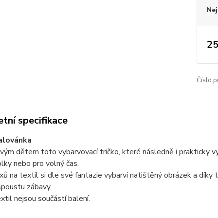
Nej
25
Číslo p
tní specifikace
alovánka
vým dětem toto vybarvovací tričko, které následně i prakticky vyu
olky nebo pro volný čas.
xů na textil si dle své fantazie vybarví natištěný obrázek a díky 
spoustu zábavy.
extil nejsou součástí balení.