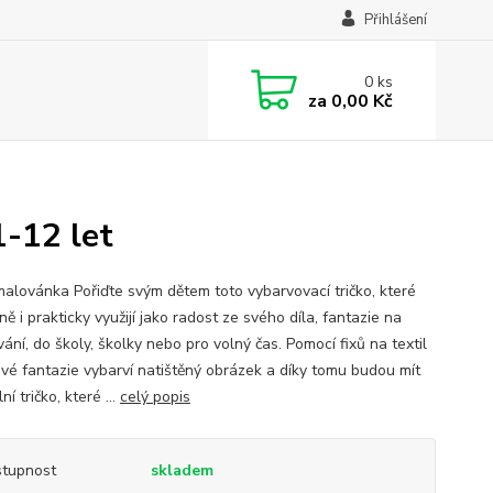
Přihlášení
0
ks
za
0,00 Kč
1-12 let
malovánka Pořiďte svým dětem toto vybarvovací tričko, které
ě i prakticky využijí jako radost ze svého díla, fantazie na
ání, do školy, školky nebo pro volný čas. Pomocí fixů na textil
 své fantazie vybarví natištěný obrázek a díky tomu budou mít
ní tričko, které ...
celý popis
tupnost
skladem