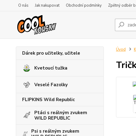
O nás
Jak nakupovat
Obchodní podmínky
Zpětný odběr ba
Úvod
K
Dárek pro učitelky, učitele
Trič
Kvetoucí tužka
Veselé Fazolky
FLIPKINS Wild Republic
Ptáci s reálným zvukem
WILD REPUBLIC
Psi s reálným zvukem