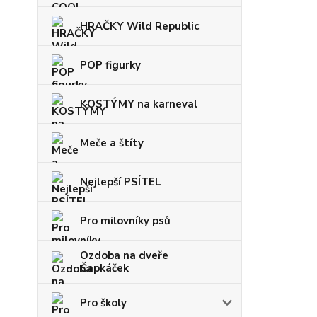
HRAČKY Wild Republic
POP figurky
KOSTÝMY na karneval
Meče a štíty
Nejlepší PSÍTEL
Pro milovníky psů
Ozdoba na dveře
Čapkáček
Pro školy