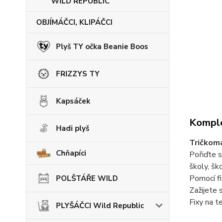
WILD REPUBLIC
OBJÍMÁČCI, KLIPÁČCI
Plyš TY očka Beanie Boos
FRIZZYS TY
Kapsáček
Komple
Hadi plyš
Tričkom
Chňapíci
Pořiďte s
školy, šk
Pomocí fi
POLŠTÁŘE WILD
Zažijete 
Fixy na t
PLYŠÁČCI Wild Republic