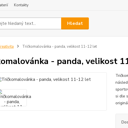
terií
Kontakty
Hledat
reativita
Tričkomalovánka - panda, velikost 11-12 let
komalovánka - panda, velikost 1
Tričko
následn
sportov
si dle
originál
Dos