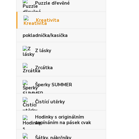
Puzzle dřevěné
Kreativita
pokladnička/kasička
Z lásky
Zrcátka
Šperky SUMMER
Čistící utěrky
Hodinky s originálním
zapínáním na pásek cvak
Šátky, nákrčníky