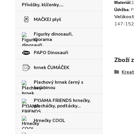
:
1
Materiál
Přívěšky, klíčenky....
:
P
Údržba
Velikost
MAČKEJ plyš
147-152
Figurky dinosauři,
diorama
PAPO Dinosauři
Zboží 
hrnek ČUMÁČEK
Kreat
Plechový hrnek černý s
karabinou
PYJAMA FRIENDS hrnečky,
plecháčky, podtácky...
Hrnečky COOL