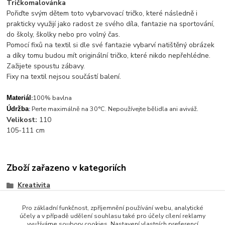
Tričkomalovánka
Pořiďte svým dětem toto vybarvovací tričko, které následně i
prakticky využijí jako radost ze svého díla, fantazie na sportování,
do školy, školky nebo pro volný čas.
Pomocí fixů na textil si dle své fantazie vybarví natištěný obrázek
a díky tomu budou mít originální tričko, které nikdo nepřehlédne.
Zažijete spoustu zábavy.
Fixy na textil nejsou součástí balení.
:
100% bavlna
Materiál
.
:
Perte maximálně na 30°C. Nepoužívejte bělidla ani aviváž
Údržba
Velikost:
110
105-111 cm
Zboží zařazeno v kategoriích
Kreativita
Pro základní funkčnost, zpříjemnění používání webu, analytické
účely a v případě udělení souhlasu také pro účely cílení reklamy
využíváme soubory cookies. Nastavení vlastních preferencí