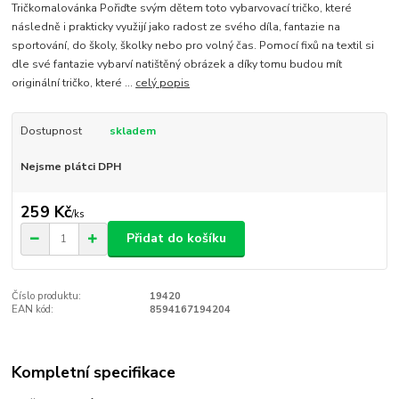
Tričkomalovánka Pořiďte svým dětem toto vybarvovací tričko, které
následně i prakticky využijí jako radost ze svého díla, fantazie na
sportování, do školy, školky nebo pro volný čas. Pomocí fixů na textil si
dle své fantazie vybarví natištěný obrázek a díky tomu budou mít
originální tričko, které ...
celý popis
Dostupnost
skladem
Nejsme plátci DPH
259 Kč
/
ks
Přidat do košíku
Číslo produktu:
19420
EAN kód:
8594167194204
Kompletní specifikace