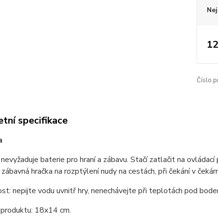
Nej
12
Číslo p
tní specifikace
ra
 nevyžaduje baterie pro hraní a zábavu. Stačí zatlačit na ovládací 
 zábavná hračka na rozptýlení nudy na cestách, při čekání v čekár
t: nepijte vodu uvnitř hry, nenechávejte při teplotách pod bod
produktu: 18x14 cm.