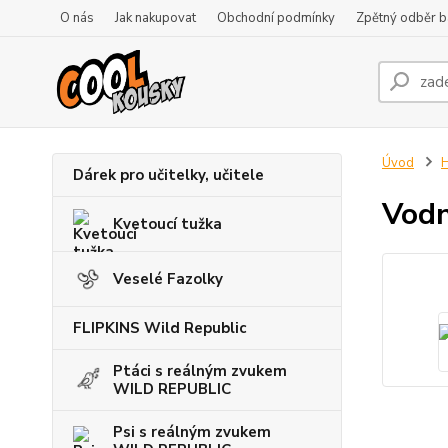
O nás
Jak nakupovat
Obchodní podmínky
Zpětný odběr ba
Úvod
H
Dárek pro učitelky, učitele
Vodn
Kvetoucí tužka
Veselé Fazolky
FLIPKINS Wild Republic
Ptáci s reálným zvukem
WILD REPUBLIC
Psi s reálným zvukem