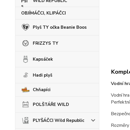
WILD REPUBLIC
OBJÍMÁČCI, KLIPÁČCI
Plyš TY očka Beanie Boos
FRIZZYS TY
Kapsáček
Komple
Hadi plyš
Vodní h
Chňapíci
Vodní hra
Perfektní
POLŠTÁŘE WILD
Bezpečnos
PLYŠÁČCI Wild Republic
Rozměry 