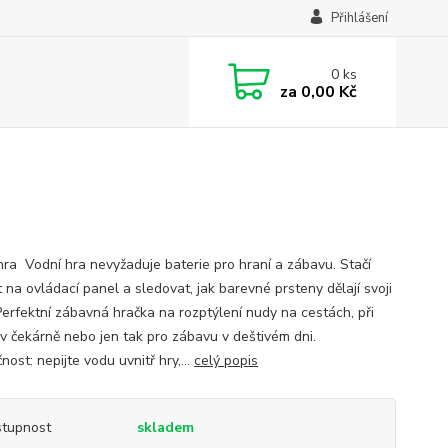
Přihlášení
0
ks
za
0,00 Kč
hra Vodní hra nevyžaduje baterie pro hraní a zábavu. Stačí
t na ovládací panel a sledovat, jak barevné prsteny dělají svoji
 Perfektní zábavná hračka na rozptýlení nudy na cestách, při
 v čekárně nebo jen tak pro zábavu v deštivém dni.
ost: nepijte vodu uvnitř hry,...
celý popis
tupnost
skladem