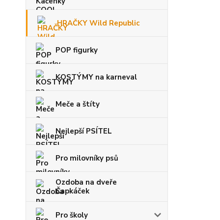
HRAČKY Wild Republic
POP figurky
KOSTÝMY na karneval
Meče a štíty
Nejlepší PSÍTEL
Pro milovníky psů
Ozdoba na dveře
Čapkáček
Pro školy