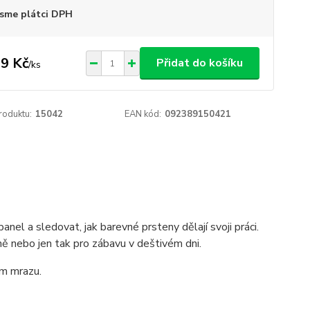
sme plátci DPH
9 Kč
Přidat do košíku
/
ks
roduktu:
15042
EAN kód:
092389150421
panel a sledovat, jak barevné prsteny dělají svoji práci.
ně nebo jen tak pro zábavu v deštivém dni.
em mrazu.