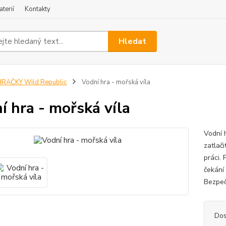
terií
Kontakty
Hledat
RAČKY Wild Republic
Vodní hra - mořská víla
í hra - mořská víla
Vodní 
zatlači
práci.
čekání
Bezpečn
Dos