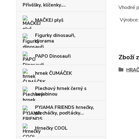
Přívěšky, klíčenky....
Vhodné pr
Výrobce:
MAČKEJ plyš
Figurky dinosauři,
diorama
PAPO Dinosauři
Zboží 
HRAČ
hrnek ČUMÁČEK
Plechový hrnek černý s
karabinou
PYJAMA FRIENDS hrnečky,
plecháčky, podtácky...
Hrnečky COOL