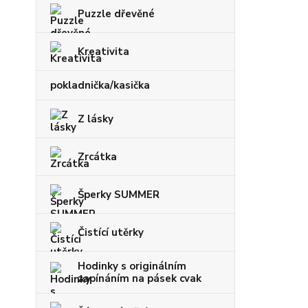
Puzzle dřevěné
Kreativita
pokladnička/kasička
Z lásky
Zrcátka
Šperky SUMMER
Čistící utěrky
Hodinky s originálním
zapínáním na pásek cvak