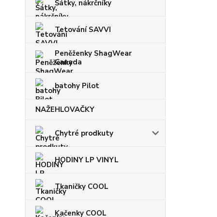
Šátky, nákrčníky
Tetování SAVVI
Peněženky ShagWear
Canada
batohy Pilot
NAŽEHLOVAČKY
Chytré prodkuty
HODINY LP VINYL
Tkaničky COOL
Kačenky COOL