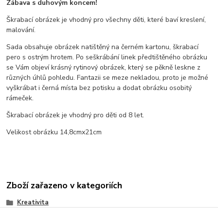
Zábava s duhovým koncem!
Škrabací obrázek je vhodný pro všechny děti, které baví kreslení,
malování.
Sada obsahuje obrázek natištěný na černém kartonu, škrabací
pero s ostrým hrotem. Po seškrábání linek předtištěného obrázku
se Vám objeví krásný rytinový obrázek, který se pěkně leskne z
různých úhlů pohledu. Fantazii se meze nekladou, proto je možné
vyškrábat i černá místa bez potisku a dodat obrázku osobitý
rámeček.
Škrabací obrázek je vhodný pro děti od 8 let.
Velikost obrázku 14,8cmx21cm
Zboží zařazeno v kategoriích
Kreativita