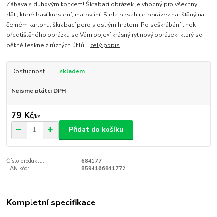
Zábava s duhovým koncem! Škrabací obrázek je vhodný pro všechny
děti, které baví kreslení, malování. Sada obsahuje obrázek natištěný na
černém kartonu, škrabací pero s ostrým hrotem. Po seškrábání linek
předtištěného obrázku se Vám objeví krásný rytinový obrázek, který se
pěkně leskne z různých úhlů...
celý popis
Dostupnost
skladem
Nejsme plátci DPH
79 Kč
/
ks
Přidat do košíku
Číslo produktu:
684177
EAN kód:
8594166841772
Kompletní specifikace