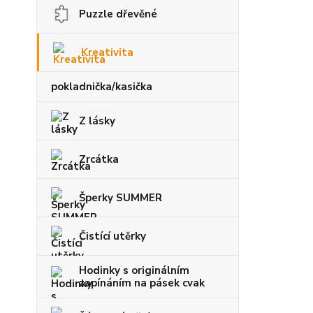
Puzzle dřevěné
Kreativita
pokladnička/kasička
Z lásky
Zrcátka
Šperky SUMMER
Čistící utěrky
Hodinky s originálním
zapínáním na pásek cvak