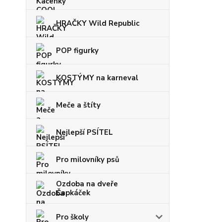
HRAČKY Wild Republic
POP figurky
KOSTÝMY na karneval
Meče a štíty
Nejlepší PSÍTEL
Pro milovníky psů
Ozdoba na dveře
Čapkáček
Pro školy