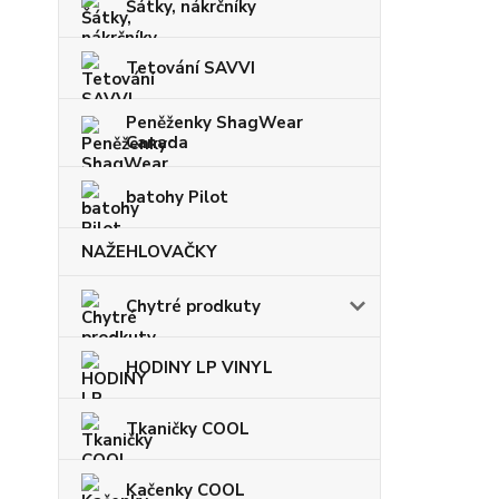
Šátky, nákrčníky
Tetování SAVVI
Peněženky ShagWear
Canada
batohy Pilot
NAŽEHLOVAČKY
Chytré prodkuty
HODINY LP VINYL
Tkaničky COOL
Kačenky COOL