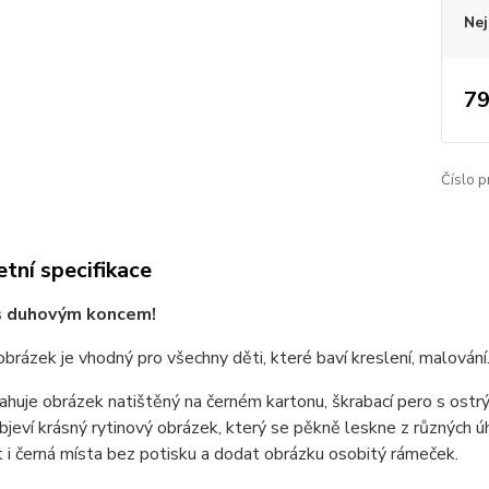
Nej
79
Číslo p
tní specifikace
s duhovým koncem!
obrázek je vhodný pro všechny děti, které baví kreslení, malování
huje obrázek natištěný na černém kartonu, škrabací pero s ostr
jeví krásný rytinový obrázek, který se pěkně leskne z různých ú
 i černá místa bez potisku a dodat obrázku osobitý rámeček.