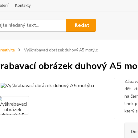
terií
Kontakty
Hledat
reativita
Vyškrabavací obrázek duhový A5 motýlci
rabavací obrázek duhový A5 mot
Zábava
děti, 
na čer
linek 
který 
Dos