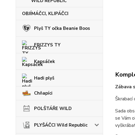
WILD REPUBLIC
OBJÍMÁČCI, KLIPÁČCI
Plyš TY očka Beanie Boos
FRIZZYS TY
Kapsáček
Komple
Hadi plyš
Zábava 
Chňapíci
Škrabací 
POLŠTÁŘE WILD
Sada obsa
se Vám ob
PLYŠÁČCI Wild Republic
vyškrábat