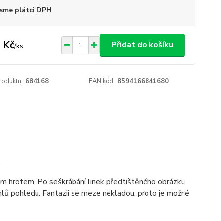
sme plátci DPH
 Kč
Přidat do košíku
/
ks
roduktu:
684168
EAN kód:
8594166841680
.
ým hrotem. Po seškrábání linek předtištěného obrázku
hlů pohledu. Fantazii se meze nekladou, proto je možné