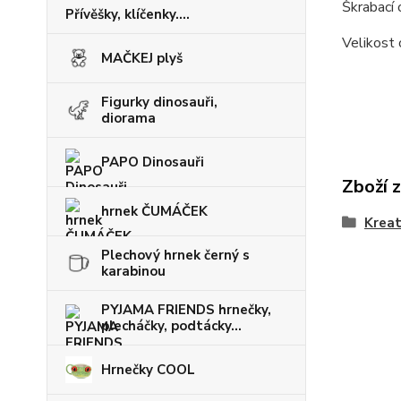
Škrabací 
Přívěšky, klíčenky....
Velikost
MAČKEJ plyš
Figurky dinosauři,
diorama
PAPO Dinosauři
Zboží 
hrnek ČUMÁČEK
Kreat
Plechový hrnek černý s
karabinou
PYJAMA FRIENDS hrnečky,
plecháčky, podtácky...
Hrnečky COOL