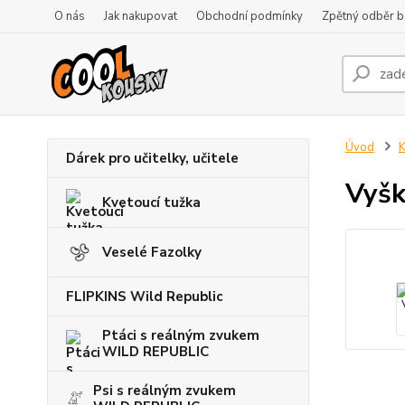
O nás
Jak nakupovat
Obchodní podmínky
Zpětný odběr ba
Úvod
K
Dárek pro učitelky, učitele
Vyšk
Kvetoucí tužka
Veselé Fazolky
FLIPKINS Wild Republic
Ptáci s reálným zvukem
WILD REPUBLIC
Psi s reálným zvukem