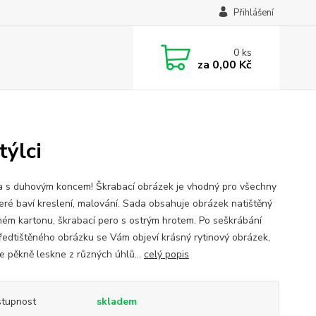
Přihlášení
0
ks
za
0,00 Kč
ýlci
 s duhovým koncem! Škrabací obrázek je vhodný pro všechny
které baví kreslení, malování. Sada obsahuje obrázek natištěný
ném kartonu, škrabací pero s ostrým hrotem. Po seškrábání
předtištěného obrázku se Vám objeví krásný rytinový obrázek,
se pěkně leskne z různých úhlů...
celý popis
tupnost
skladem