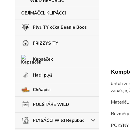
WILD REPUBLIC
OBJÍMÁČCI, KLIPÁČCI
Plyš TY očka Beanie Boos
FRIZZYS TY
Kapsáček
Komple
Hadi plyš
batoh zn
Chňapíci
zaručuje,
Materiál.
POLŠTÁŘE WILD
Rozměry:
PLYŠÁČCI Wild Republic
POKYNY k 