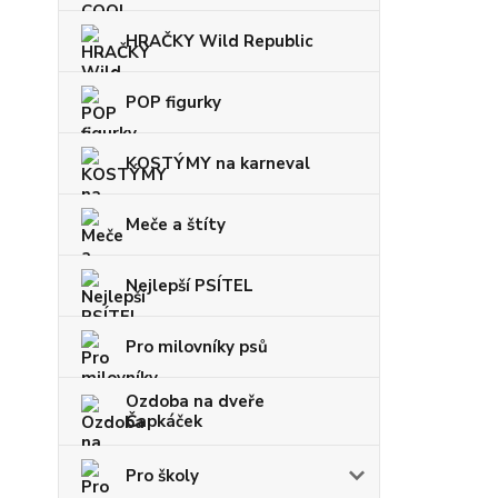
HRAČKY Wild Republic
POP figurky
KOSTÝMY na karneval
Meče a štíty
Nejlepší PSÍTEL
Pro milovníky psů
Ozdoba na dveře
Čapkáček
Pro školy