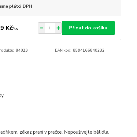
sme plátci DPH
9 Kč
Přidat do košíku
/
ks
roduktu:
84023
EAN kód:
8594166840232
ty.
dříkem, zákaz praní v pračce. Nepoužívejte bělidla,