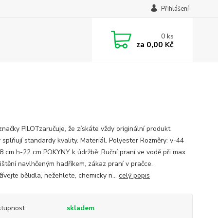
Přihlášení
0
ks
za
0,00 Kč
značky PILOTzaručuje, že získáte vždy originální produkt.
 splňují standardy kvality. Materiál. Polyester Rozměry: v-44
8 cm h-22 cm POKYNY k údržbě: Ruční praní ve vodě při max.
čištění navlhčeným hadříkem, zákaz praní v pračce.
vejte bělidla, nežehlete, chemicky n...
celý popis
tupnost
skladem