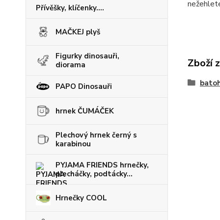
nežehlete
Přívěšky, klíčenky....
MAČKEJ plyš
Figurky dinosauři,
Zboží 
diorama
batoh
PAPO Dinosauři
hrnek ČUMÁČEK
Plechový hrnek černý s
karabinou
PYJAMA FRIENDS hrnečky,
plecháčky, podtácky...
Hrnečky COOL