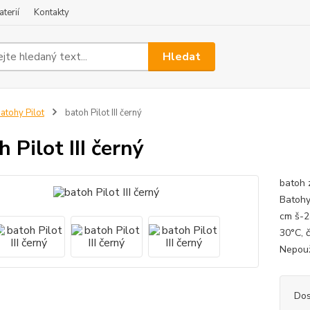
terií
Kontakty
Hledat
atohy Pilot
batoh Pilot III černý
 Pilot III černý
batoh 
Batohy
cm š-2
30°C, 
Nepouží
Dos