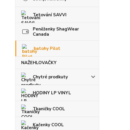
Tetování SAVVI
Peněženky ShagWear
Canada
batohy Pilot
NAŽEHLOVAČKY
Chytré prodkuty
HODINY LP VINYL
Tkaničky COOL
Kačenky COOL