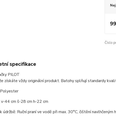
Nej
99
Číslo p
tní specifikace
ačky PILOT
 že získáte vždy originální produkt. Batohy splňují standardy kvali
 Polyester
 v-44 cm š-28 cm h-22 cm
údržbě: Ruční praní ve vodě při max. 30°C, čištění navlhčeným ha