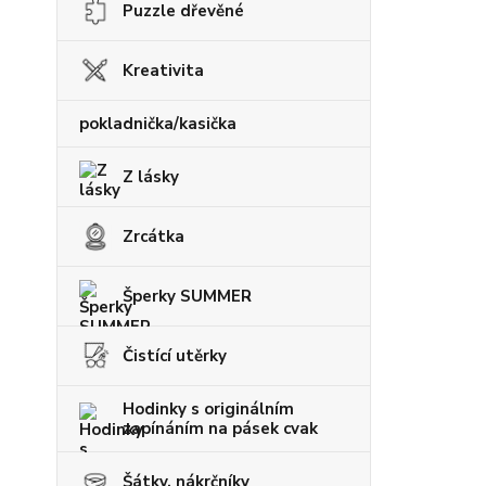
Puzzle dřevěné
Kreativita
pokladnička/kasička
Z lásky
Zrcátka
Šperky SUMMER
Čistící utěrky
Hodinky s originálním
zapínáním na pásek cvak
Šátky, nákrčníky