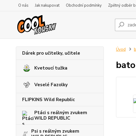
O nás
Jak nakupovat
Obchodní podmínky
Zpětný odběr ba
Úvod
b
Dárek pro učitelky, učitele
batoh
Kvetoucí tužka
Veselé Fazolky
FLIPKINS Wild Republic
Ptáci s reálným zvukem
WILD REPUBLIC
Psi s reálným zvukem