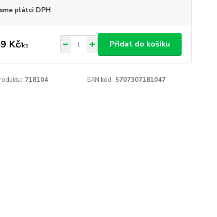
sme plátci DPH
9 Kč
Přidat do košíku
/
ks
roduktu:
718104
EAN kód:
5707307181047