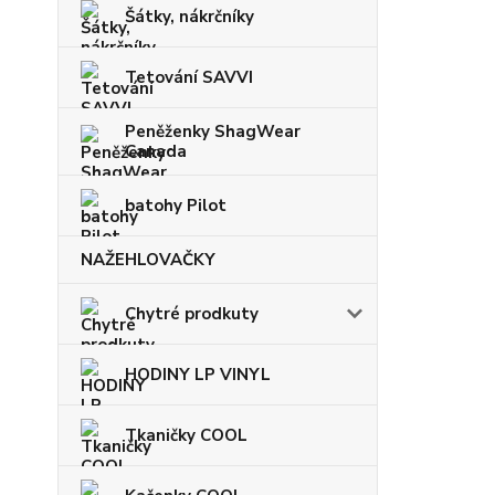
Šátky, nákrčníky
Tetování SAVVI
Peněženky ShagWear
Canada
batohy Pilot
NAŽEHLOVAČKY
Chytré prodkuty
HODINY LP VINYL
Tkaničky COOL