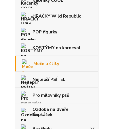
Kačenky COOL
HRAČKY Wild Republic
POP figurky
KOSTÝMY na karneval
Meče a štíty
Nejlepší PSÍTEL
Pro milovníky psů
Ozdoba na dveře
Čapkáček
Pro školy