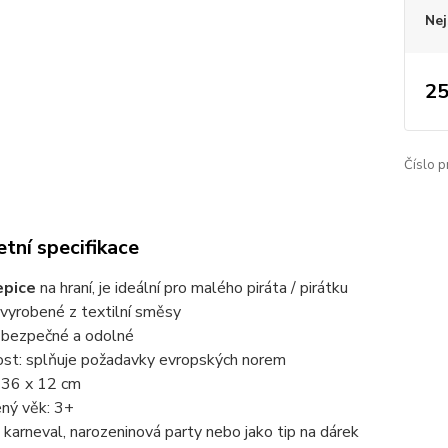
Nej
25
Číslo p
tní specifikace
epice
na hraní, je ideální pro malého piráta / pirátku
 vyrobené z textilní směsy
 bezpečné a odolné
st: splňuje požadavky evropských norem
36 x 12 cm
ený věk: 3+
a karneval, narozeninová party nebo jako tip na dárek