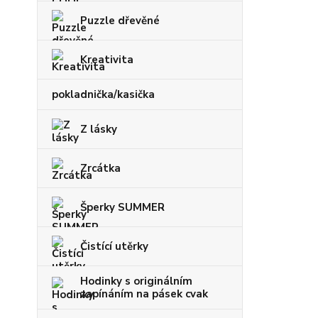
Puzzle dřevěné
Kreativita
pokladnička/kasička
Z lásky
Zrcátka
Šperky SUMMER
Čistící utěrky
Hodinky s originálním
zapínáním na pásek cvak