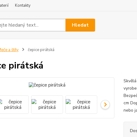
terií
Kontakty
Hledat
eče a štíty
čepice pirátská
ce pirátská
Skvělá 
vyrobe
Bezpeč
cm Dop
nebo j
Dos