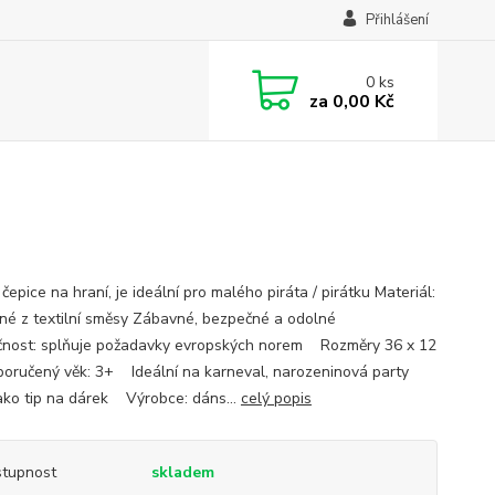
Přihlášení
0
ks
za
0,00 Kč
čepice na hraní, je ideální pro malého piráta / pirátku Materiál:
né z textilní směsy Zábavné, bezpečné a odolné
nost: splňuje požadavky evropských norem Rozměry 36 x 12
oručený věk: 3+ Ideální na karneval, narozeninová party
ako tip na dárek Výrobce: dáns...
celý popis
tupnost
skladem