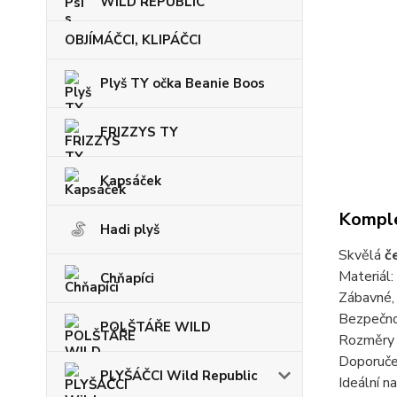
WILD REPUBLIC
OBJÍMÁČCI, KLIPÁČCI
Plyš TY očka Beanie Boos
FRIZZYS TY
Kapsáček
Komple
Hadi plyš
Skvělá
č
Materiál:
Chňapíci
Zábavné,
Bezpečno
POLŠTÁŘE WILD
Rozměry 
Doporuč
PLYŠÁČCI Wild Republic
Ideální n