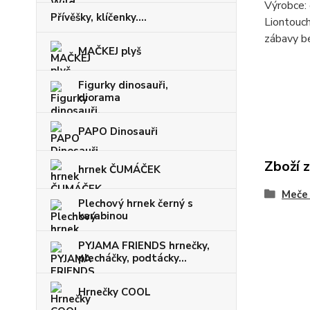
Výrobce: 
Přívěšky, klíčenky....
Liontouch
zábavy b
MAČKEJ plyš
Figurky dinosauři,
diorama
PAPO Dinosauři
Zboží 
hrnek ČUMÁČEK
Meče 
Plechový hrnek černý s
karabinou
PYJAMA FRIENDS hrnečky,
plecháčky, podtácky...
Hrnečky COOL