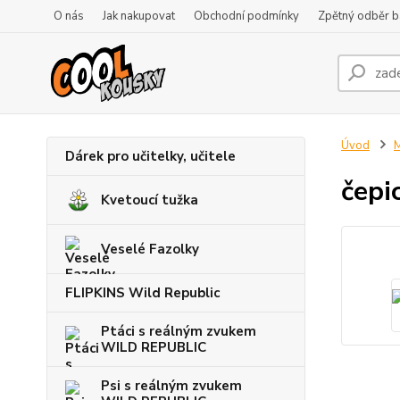
O nás
Jak nakupovat
Obchodní podmínky
Zpětný odběr ba
Úvod
M
Dárek pro učitelky, učitele
čepi
Kvetoucí tužka
Veselé Fazolky
FLIPKINS Wild Republic
Ptáci s reálným zvukem
WILD REPUBLIC
Psi s reálným zvukem