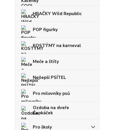
HRAČKY Wild Republic
POP figurky
KOSTÝMY na karneval
Meče a štíty
Nejlepší PSÍTEL
Pro milovníky psů
Ozdoba na dveře
Čapkáček
Pro školy