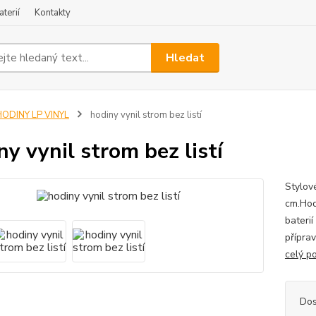
terií
Kontakty
Hledat
ODINY LP VINYL
hodiny vynil strom bez listí
ny vynil strom bez listí
Stylov
cm.Hod
bateri
příprav
celý p
Dos