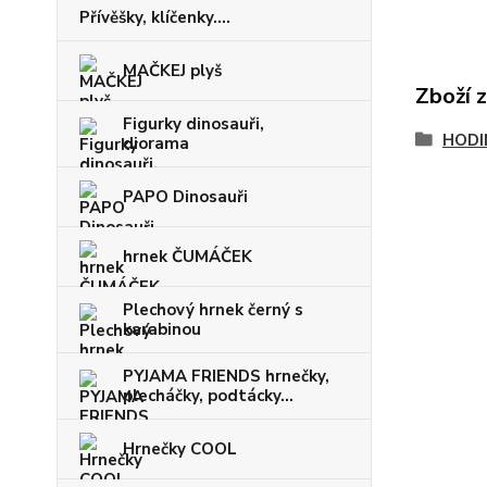
Přívěšky, klíčenky....
MAČKEJ plyš
Zboží 
Figurky dinosauři,
HODI
diorama
PAPO Dinosauři
hrnek ČUMÁČEK
Plechový hrnek černý s
karabinou
PYJAMA FRIENDS hrnečky,
plecháčky, podtácky...
Hrnečky COOL