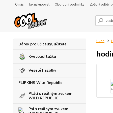
O nás
Jak nakupovat
Obchodní podmínky
Zpětný odběr ba
Úvod
H
Dárek pro učitelky, učitele
hodi
Kvetoucí tužka
Veselé Fazolky
FLIPKINS Wild Republic
Ptáci s reálným zvukem
WILD REPUBLIC
Psi s reálným zvukem