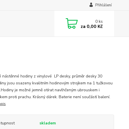
Přihlášení
0
ks
za
0,00 Kč
é nástěnné hodiny z vinylové LP desky, průměr desky 30
iny jsou osazeny kvalitním hodinovým strojkem na 1 tužkovou
í .Hodiny je možné jemně otírat navlhčeným ubrouskem i
kem proti prachu. Krásný dárek. Baterie není součástí balení.
opis
tupnost
skladem