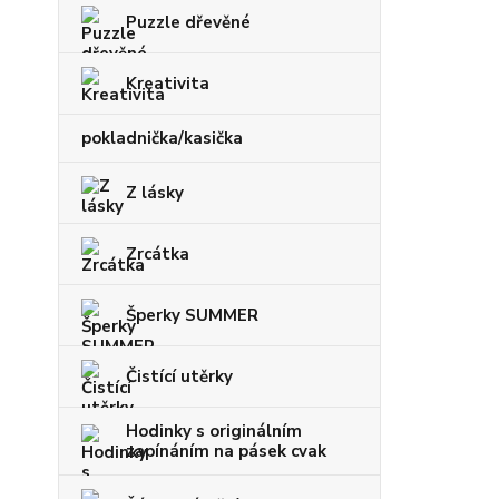
Puzzle dřevěné
Kreativita
pokladnička/kasička
Z lásky
Zrcátka
Šperky SUMMER
Čistící utěrky
Hodinky s originálním
zapínáním na pásek cvak