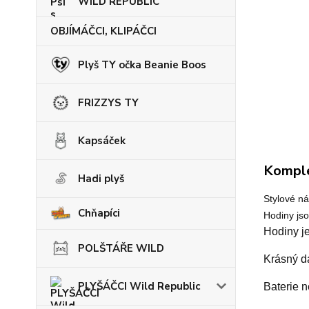
WILD REPUBLIC
OBJÍMÁČCI, KLIPÁČCI
Plyš TY očka Beanie Boos
FRIZZYS TY
Kapsáček
Komple
Hadi plyš
Stylové n
Chňapíci
Hodiny jso
Hodiny j
POLŠTÁŘE WILD
Krásný d
PLYŠÁČCI Wild Republic
Baterie n