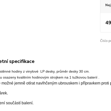
Nej
49
Číslo p
tní specifikace
ástěnné hodiny
z vinylové LP desky, průměr desky 30 cm.
u osazeny kvalitním hodinovým strojkem na 1 tužkovou baterií .
e možné jemně otírat navlhčeným ubrouskem i přípravkem proti 
árek.
ení součástí balení.