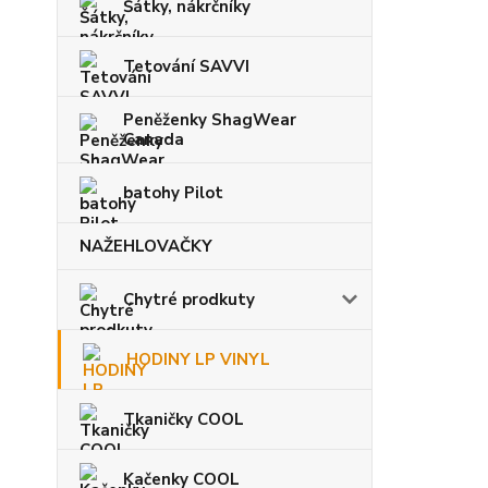
Šátky, nákrčníky
Tetování SAVVI
Peněženky ShagWear
Canada
batohy Pilot
NAŽEHLOVAČKY
Chytré prodkuty
HODINY LP VINYL
Tkaničky COOL
Kačenky COOL