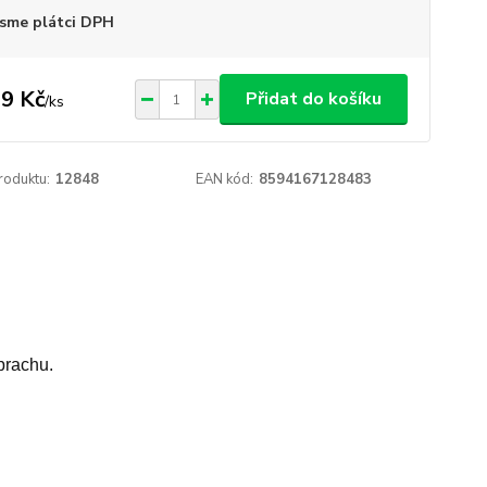
sme plátci DPH
9 Kč
Přidat do košíku
/
ks
roduktu:
12848
EAN kód:
8594167128483
prachu.