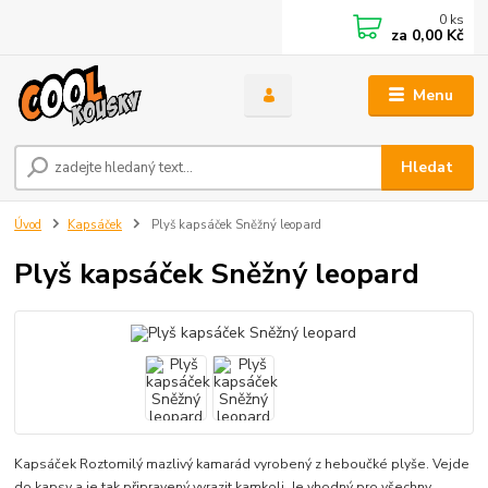
0
ks
za
0,00 Kč
Menu
Hledat
Úvod
Kapsáček
Plyš kapsáček Sněžný leopard
Plyš kapsáček Sněžný leopard
Kapsáček Roztomilý mazlivý kamarád vyrobený z heboučké plyše. Vejde
do kapsy a je tak připravený vyrazit kamkoli. Je vhodný pro všechny