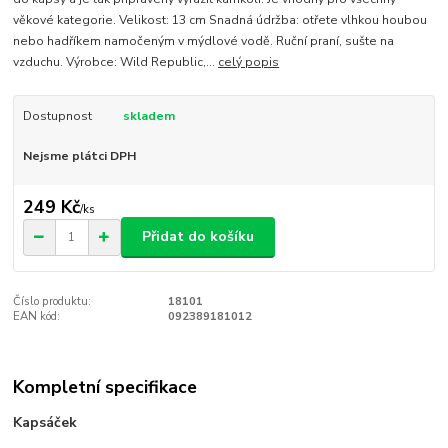
věkové kategorie. Velikost: 13 cm Snadná údržba: otřete vlhkou houbou
nebo hadříkem namočeným v mýdlové vodě. Ruční praní, sušte na
vzduchu. Výrobce: Wild Republic,...
celý popis
Dostupnost
skladem
Nejsme plátci DPH
249 Kč
/
ks
Přidat do košíku
Číslo produktu:
18101
EAN kód:
092389181012
Kompletní specifikace
Kapsáček