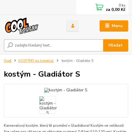
0
ks
za
0,00 Kč
Menu
Hledat
Úvod
KOSTÝMY na karneval
kostým - Gladiátor S
kostým - Gladiátor S
Karnevalový kostým, který tě promění v Gladiátora! Kostým ve velikosti
Sje určen pro chlapce ve věkovém rozmezí 7-8 let (110-120 cm). Kostým