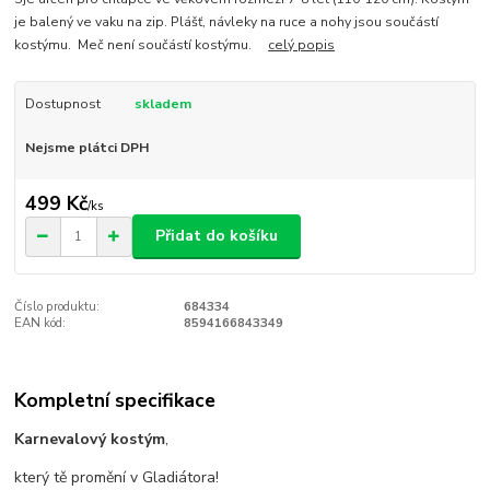
je balený ve vaku na zip. Plášť, návleky na ruce a nohy jsou součástí
kostýmu. Meč není součástí kostýmu.
celý popis
Dostupnost
skladem
Nejsme plátci DPH
499 Kč
/
ks
Přidat do košíku
Číslo produktu:
684334
EAN kód:
8594166843349
Kompletní specifikace
Karnevalový kostým
,
který tě promění v Gladiátora!