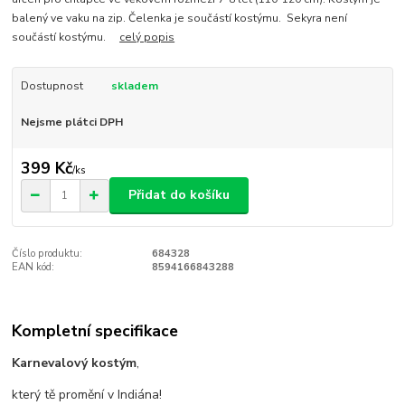
balený ve vaku na zip. Čelenka je součástí kostýmu. Sekyra není
součástí kostýmu.
celý popis
Dostupnost
skladem
Nejsme plátci DPH
399 Kč
/
ks
Přidat do košíku
Číslo produktu:
684328
EAN kód:
8594166843288
Kompletní specifikace
Karnevalový kostým
,
který tě promění v Indiána!