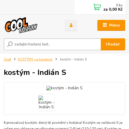
0
ks
za
0,00 Kč
Menu
Hledat
Úvod
KOSTÝMY na karneval
kostým - Indián S
kostým - Indián S
Karnevalový kostým, který tě promění v Indiána! Kostým ve velikosti S je
určen pro chlapce ve věkovém rozmezí 7-8 let (110-120 cm). Kostým je