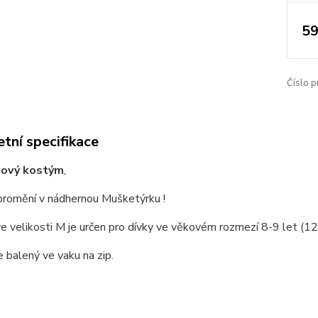
59
Číslo p
tní specifikace
lový kostým
,
promění v nádhernou Mušketýrku !
e velikosti M je určen pro dívky ve věkovém rozmezí 8-9 let (
 balený ve vaku na zip.