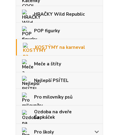
HRAČKY Wild Republic
POP figurky
KOSTÝMY na karneval
Meče a štíty
Nejlepší PSÍTEL
Pro milovníky psů
Ozdoba na dveře
Čapkáček
Pro školy