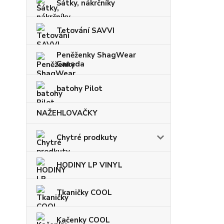
Šátky, nákrčníky
Tetování SAVVI
Peněženky ShagWear
Canada
batohy Pilot
NAŽEHLOVAČKY
Chytré prodkuty
HODINY LP VINYL
Tkaničky COOL
Kačenky COOL