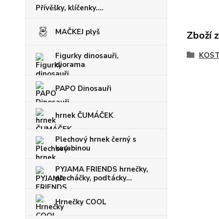
Přívěšky, klíčenky....
MAČKEJ plyš
Zboží 
KOST
Figurky dinosauři,
diorama
PAPO Dinosauři
hrnek ČUMÁČEK
Plechový hrnek černý s
karabinou
PYJAMA FRIENDS hrnečky,
plecháčky, podtácky...
Hrnečky COOL