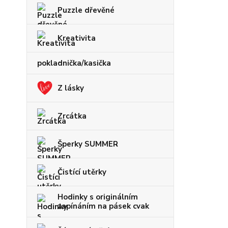
Puzzle dřevěné
Kreativita
pokladnička/kasička
Z lásky
Zrcátka
Šperky SUMMER
Čistící utěrky
Hodinky s originálním
zapínáním na pásek cvak