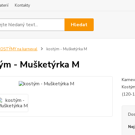
terií
Kontakty
Hledat
OSTÝMY na karneval
kostým - Mušketýrka M
ým - Mušketýrka M
Karnev
Kostým
(120-1
Dos
Nej