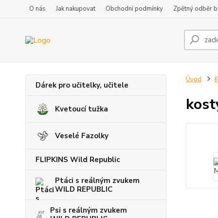
O nás
Jak nakupovat
Obchodní podmínky
Zpětný odběr ba
Úvod
K
Dárek pro učitelky, učitele
kost
Kvetoucí tužka
Veselé Fazolky
FLIPKINS Wild Republic
Ptáci s reálným zvukem
WILD REPUBLIC
Psi s reálným zvukem