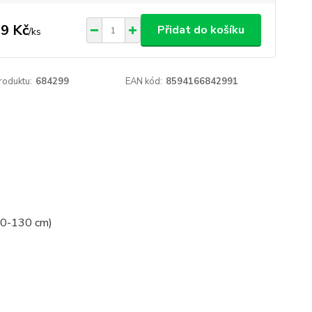
9 Kč
Přidat do košíku
/
ks
roduktu:
684299
EAN kód:
8594166842991
120-130 cm)