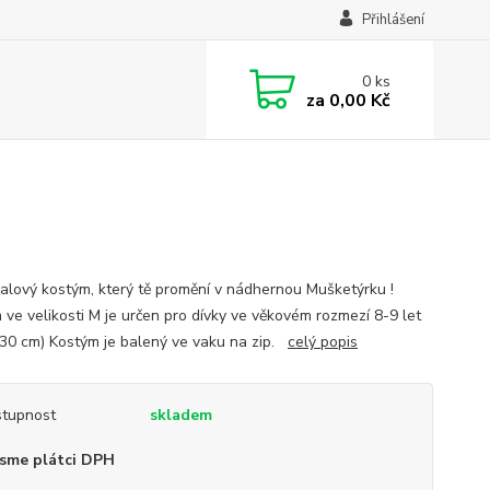
Přihlášení
0
ks
za
0,00 Kč
alový kostým, který tě promění v nádhernou Mušketýrku !
 ve velikosti M je určen pro dívky ve věkovém rozmezí 8-9 let
30 cm) Kostým je balený ve vaku na zip.
celý popis
tupnost
skladem
sme plátci DPH