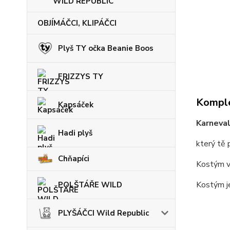
WILD REPUBLIC
OBJÍMÁČCI, KLIPÁČCI
Plyš TY očka Beanie Boos
FRIZZYS TY
Komple
Kapsáček
Karneva
Hadi plyš
který tě 
Chňapíci
Kostým v
Kostým je
POLŠTÁŘE WILD
PLYŠÁČCI Wild Republic