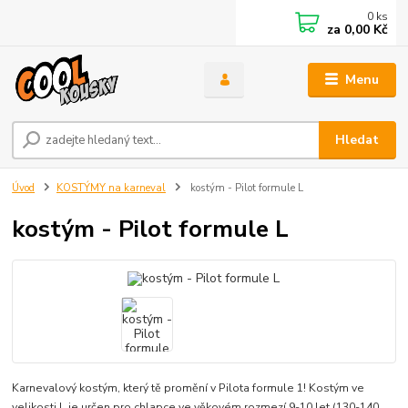
0
ks
za
0,00 Kč
Menu
Hledat
Úvod
KOSTÝMY na karneval
kostým - Pilot formule L
kostým - Pilot formule L
Karnevalový kostým, který tě promění v Pilota formule 1! Kostým ve
velikosti L je určen pro chlapce ve věkovém rozmezí 9-10 let (130-140