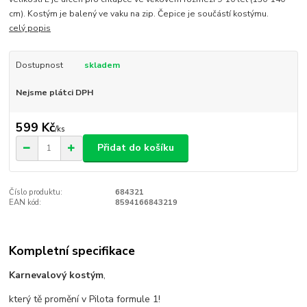
cm). Kostým je balený ve vaku na zip. Čepice je součástí kostýmu.
celý popis
Dostupnost
skladem
Nejsme plátci DPH
599 Kč
/
ks
Přidat do košíku
Číslo produktu:
684321
EAN kód:
8594166843219
Kompletní specifikace
Karnevalový kostým
,
který tě promění v Pilota formule 1!