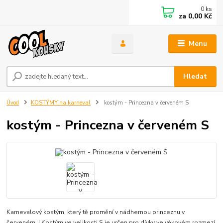
0
ks
za
0,00 Kč
Menu
Hledat
Úvod
KOSTÝMY na karneval
kostým - Princezna v červeném S
kostým - Princezna v červeném S
Karnevalový kostým, který tě promění v nádhernou princeznu v
červeném ! Kostým ve velikosti S je určen pro dívky ve věkovém rozmezí