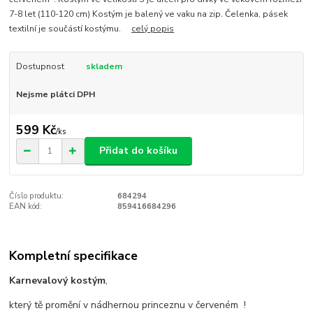
7-8 let (110-120 cm) Kostým je balený ve vaku na zip. Čelenka, pásek
textilní je součástí kostýmu.
celý popis
Dostupnost
skladem
Nejsme plátci DPH
599 Kč
/
ks
Přidat do košíku
Číslo produktu:
684294
EAN kód:
859416684296
Kompletní specifikace
Karnevalový kostým
,
který tě promění v nádhernou princeznu v červeném !