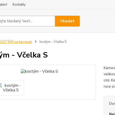
terií
Kontakty
Hledat
OSTÝMY na karneval
kostým - Včelka S
ým - Včelka S
Karnev
veliko
cm). K
ruce j
Dos
Nej