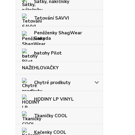
Šátky, nákrčníky
Tetování SAVVI
Peněženky ShagWear
Canada
batohy Pilot
NAŽEHLOVAČKY
Chytré prodkuty
HODINY LP VINYL
Tkaničky COOL
Kačenky COOL