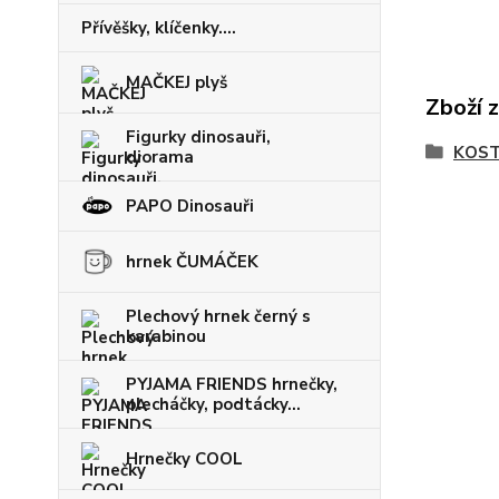
Přívěšky, klíčenky....
MAČKEJ plyš
Zboží 
Figurky dinosauři,
KOST
diorama
PAPO Dinosauři
hrnek ČUMÁČEK
Plechový hrnek černý s
karabinou
PYJAMA FRIENDS hrnečky,
plecháčky, podtácky...
Hrnečky COOL