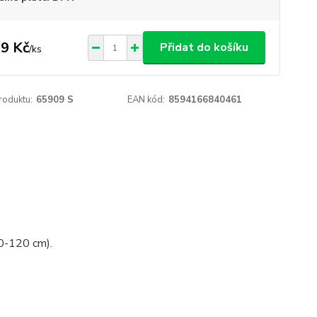
9 Kč
Přidat do košíku
/
ks
roduktu:
65909 S
EAN kód:
8594166840461
10-120 cm).