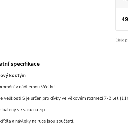
49
Číslo p
tní specifikace
lový kostým
,
promění v nádhernou Včelku!
 velikosti S je určen pro dívky ve věkovém rozmezí 7-8 let (1
 balený ve vaku na zip.
křídla a návleky na ruce jsou součástí.