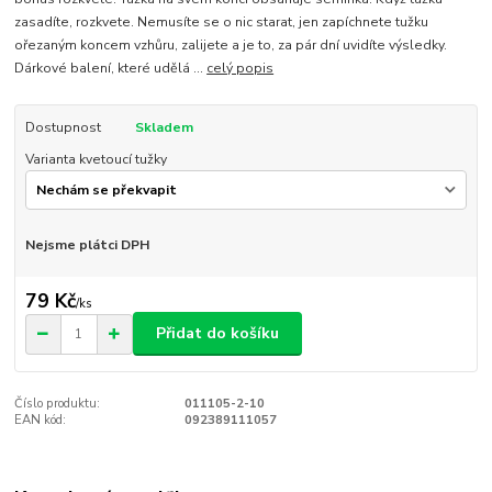
zasadíte, rozkvete. Nemusíte se o nic starat, jen zapíchnete tužku
ořezaným koncem vzhůru, zalijete a je to, za pár dní uvidíte výsledky.
Dárkové balení, které udělá ...
celý popis
Dostupnost
Skladem
Varianta kvetoucí tužky
Nejsme plátci DPH
79 Kč
/
ks
Přidat do košíku
Číslo produktu:
011105-2-10
EAN kód:
092389111057